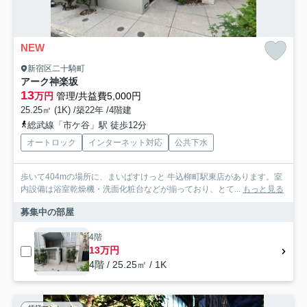
NEW
新宿区二十騎町
アーク神楽坂
13
万円
管理/共益費5,000円
25.25㎡ (1K) /築22年 /4階建
総武線「市ケ谷」駅 徒歩12分
オートロック
インターネット対応
公共下水
歩いて404mの場所に、まいばすけっと 牛込柳町駅東店があります。室
内設備は浴室乾燥機・洗面化粧台などが揃っており、とて...
もっと見る
募集中の部屋
4階
13万円
4階 / 25.25㎡ / 1K