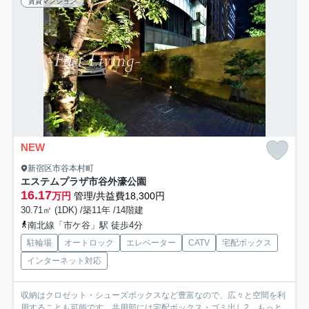
賃貸マンション
NEW
新宿区市谷本村町
エステムプラザ市谷外濠公園
16.17
万円
管理/共益費18,300円
30.71㎡ (1DK) /築11年 /14階建
南北線「市ケ谷」駅 徒歩4分
駐輪場
オートロック
エレベーター
CATV
宅配ボックス
インターネット対応
収納はクロゼット・シューズボックスなど豊富なので、広々と空間を利
用することも可能です。共用部には宅配ボックス・ゴミ出し2...
もっと