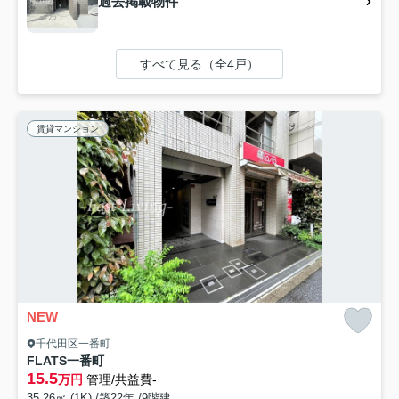
過去掲載物件
すべて見る（全4戸）
賃貸マンション
NEW
千代田区一番町
FLATS一番町
15.5
万円
管理/共益費-
35.26㎡ (1K) /築22年 /9階建