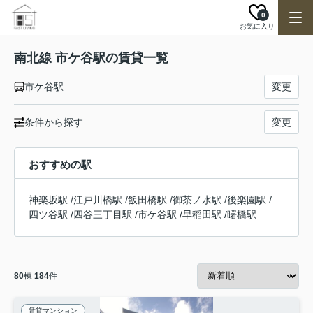
0
お気に入り
南北線 市ケ谷駅の賃貸一覧
市ケ谷駅
変更
条件から探す
変更
おすすめの駅
神楽坂駅
/
江戸川橋駅
/
飯田橋駅
/
御茶ノ水駅
/
後楽園駅
/
四ツ谷駅
/
四谷三丁目駅
/
市ケ谷駅
/
早稲田駅
/
曙橋駅
80
棟
184
件
賃貸マンション