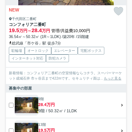
NEW
千代田区二番町
コンフォリア二番町
19.5
28.4
万円～
万円
管理/共益費10,000円
36.54㎡～50.32㎡ (1R～1LDK) /築20年 /15階建
総武線「市ケ谷」駅 徒歩7分
駐輪場
オートロック
エレベーター
宅配ボックス
インターネット対応
防犯カメラ
新着情報：コンフォリア二番町の空室情報ならコチラ。スーパーマーケ
ット成城石井 市ヶ谷店まで422mです。セキュリティ面は...
もっと見る
募集中の部屋
9階
28.4万円
9階 / 50.32㎡ / 1LDK
13階
19.5万円