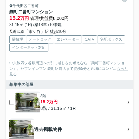
千代田区二番町
麹町二番町マンション
15.2
万円
管理/共益費8,000円
31.15㎡ (1R) /築18年 /10階建
総武線「市ケ谷」駅 徒歩10分
駐輪場
オートロック
エレベーター
CATV
宅配ボックス
インターネット対応
中央線四ツ谷駅周辺への引っ越しをお考えなら「麹町二番町マンショ
ン」。セブンイレブン 麹町駅前店まで徒歩5分と近場にコンビ...
もっと
見る
募集中の部屋
8階
15.2万円
8階 / 31.15㎡ / 1R
過去掲載物件