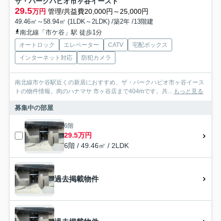
ザ・パークハビオ市ヶ谷イースト
29.5
万円
管理/共益費20,000円～25,000円
49.46㎡～58.94㎡ (1LDK～2LDK) /築2年 /13階建
南北線「市ケ谷」駅 徒歩1分
オートロック
エレベーター
CATV
宅配ボックス
インターネット対応
防犯カメラ
南北線市ケ谷駅近くの新居におすすめ、ザ・パークハビオ市ヶ谷イース
トの物件情報。肉のハナマサ 市ヶ谷店まで404mです。共...
もっと見る
募集中の部屋
6階
29.5万円
6階 / 49.46㎡ / 2LDK
過去掲載物件