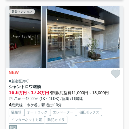
賃貸マンション
NEW
新宿区片町
シャントロワ曙橋
16.6
17.8
万円～
万円
管理/共益費11,000円～13,000円
24.71㎡～42.22㎡ (1K～1LDK) /新築 /11階建
総武線「市ケ谷」駅 徒歩10分
駐輪場
オートロック
エレベーター
宅配ボックス
インターネット対応
防犯カメラ
新築