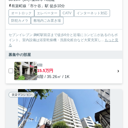
有楽町線「市ケ谷」駅 徒歩10分
オートロック
エレベーター
CATV
インターネット対応
防犯カメラ
敷地内ごみ置き場
セブンイレブン 麹町駅前店まで徒歩6分と近場にコンビニがあるのもポ
イント。室内設備は浴室乾燥機・洗面化粧台など大変充実し...
もっと見
る
募集中の部屋
6階
15.5万円
6階 / 35.26㎡ / 1K
賃貸マンション