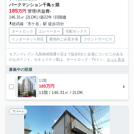
パークマンション千鳥ヶ淵
185
万円
管理/共益費-
146.31㎡ (2LDK) /築22年 /15階建
総武線「市ケ谷」駅 徒歩15分
オートロック
エレベーター
宅配ボックス
インターネット対応
敷地内ごみ置き場
フロントサービス
セブンイレブン 九段南靖国通り店まで徒歩6分と近場にコンビニがある
のもポイント。セキュリティ面は、オートロック・TVイン...
もっと見る
募集中の部屋
11階
185万円
11階 / 146.31㎡ / 2LDK
アパート