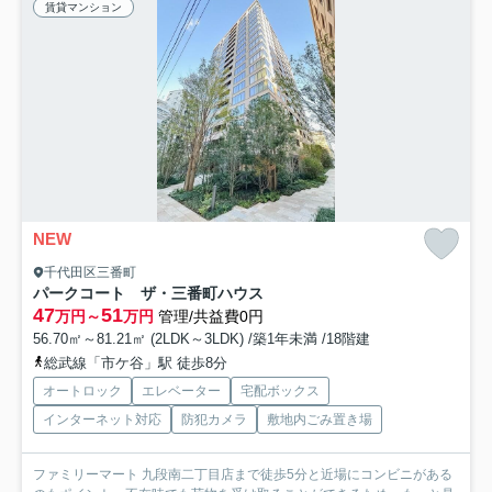
賃貸マンション
NEW
千代田区三番町
パークコート ザ・三番町ハウス
47
51
万円～
万円
管理/共益費0円
56.70㎡～81.21㎡ (2LDK～3LDK) /築1年未満 /18階建
総武線「市ケ谷」駅 徒歩8分
オートロック
エレベーター
宅配ボックス
インターネット対応
防犯カメラ
敷地内ごみ置き場
ファミリーマート 九段南二丁目店まで徒歩5分と近場にコンビニがある