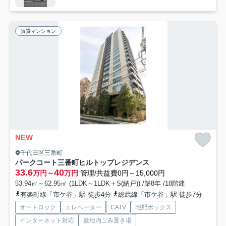
賃貸マンション
NEW
千代田区三番町
パークコート三番町ヒルトップレジデンス
33.6
40
万円～
万円
管理/共益費0円～15,000円
53.94㎡～62.95㎡ (1LDK～1LDK＋S(納戸)) /築8年 /18階建
有楽町線「市ケ谷」駅 徒歩4分
総武線「市ケ谷」駅 徒歩7分
オートロック
エレベーター
CATV
宅配ボックス
インターネット対応
敷地内ごみ置き場