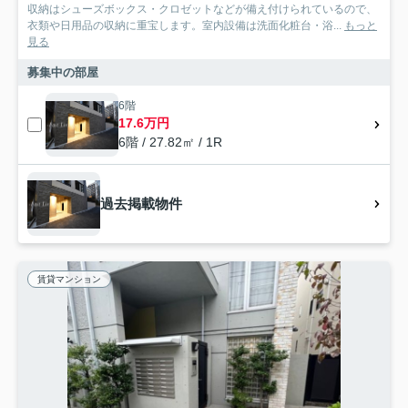
収納はシューズボックス・クロゼットなどが備え付けられているので、
衣類や日用品の収納に重宝します。室内設備は洗面化粧台・浴...
もっと
見る
募集中の部屋
6階
17.6万円
6階 / 27.82㎡ / 1R
過去掲載物件
賃貸マンション