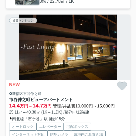
3階 / 22.78㎡ / 1K
賃貸マンション
NEW
新宿区市谷仲之町
市谷仲之町ビューアパートメント
14.4
14.7
万円～
万円
管理/共益費10,000円～15,000円
25.11㎡～40.30㎡ (1K～1LDK) /築7年 /12階建
南北線「市ケ谷」駅 徒歩15分
オートロック
エレベーター
宅配ボックス
インターネット対応
防犯カメラ
敷地内ごみ置き場