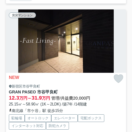
賃貸マンション
NEW
新宿区市谷甲良町
GRAN PASEO 市谷甲良町
12.3
31.9
万円～
万円
管理/共益費20,000円
25.15㎡～58.90㎡ (1K～2LDK) /築7年 /14階建
南北線「市ケ谷」駅 徒歩15分
駐輪場
オートロック
エレベーター
宅配ボックス
インターネット対応
防犯カメラ