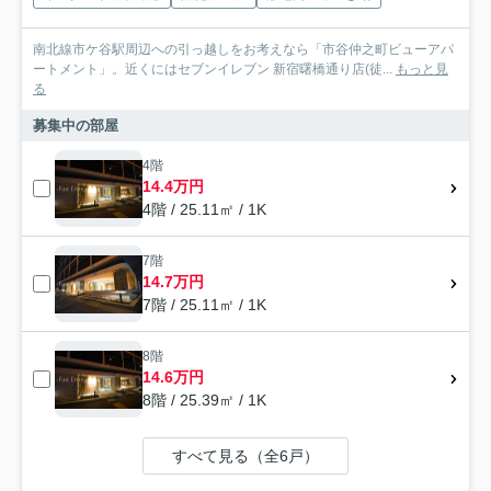
南北線市ケ谷駅周辺への引っ越しをお考えなら「市谷仲之町ビューアパ
ートメント」。近くにはセブンイレブン 新宿曙橋通り店(徒...
もっと見
る
募集中の部屋
4階
14.4万円
4階 / 25.11㎡ / 1K
7階
14.7万円
7階 / 25.11㎡ / 1K
8階
14.6万円
8階 / 25.39㎡ / 1K
すべて見る（全6戸）