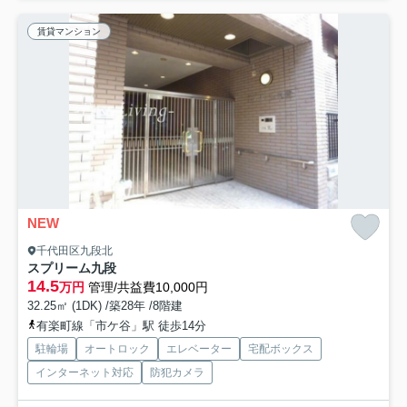
賃貸マンション
NEW
千代田区九段北
スプリーム九段
14.5
万円
管理/共益費10,000円
32.25㎡ (1DK) /築28年 /8階建
有楽町線「市ケ谷」駅 徒歩14分
駐輪場
オートロック
エレベーター
宅配ボックス
インターネット対応
防犯カメラ