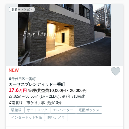
賃貸マンション
NEW
千代田区一番町
カーサスプレンディッド一番町
17.6
万円
管理/共益費10,000円～20,000円
27.82㎡～56.56㎡ (1R～2LDK) /築7年 /13階建
南北線「市ケ谷」駅 徒歩10分
駐輪場
オートロック
エレベーター
宅配ボックス
インターネット対応
防犯カメラ