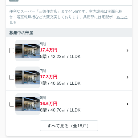
便利なスーパー「三徳住吉店」まで445mです。室内設備は洗面化粧
台・浴室乾燥機など大変充実しております。共用部には宅配ボ...
もっと
見る
募集中の部屋
5階
17.4万円
5階 / 42.22㎡ / 1LDK
7階
17.3万円
7階 / 40.65㎡ / 1LDK
8階
16.6万円
8階 / 40.76㎡ / 1LDK
すべて見る（全18戸）