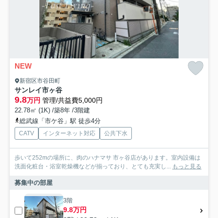
NEW
新宿区市谷田町
サンレイ市ヶ谷
9.8
万円
管理/共益費5,000円
22.78㎡ (1K) /築8年 /3階建
総武線「市ケ谷」駅 徒歩4分
CATV
インターネット対応
公共下水
歩いて252mの場所に、肉のハナマサ 市ヶ谷店があります。室内設備は
洗面化粧台・浴室乾燥機などが揃っており、とても充実し...
もっと見る
募集中の部屋
3階
9.8万円