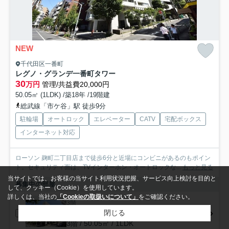
NEW
千代田区一番町
レグノ・グランデ一番町タワー
30
万円
管理/共益費20,000円
50.05㎡ (1LDK) /築18年 /19階建
総武線「市ケ谷」駅 徒歩9分
駐輪場
オートロック
エレベーター
CATV
宅配ボックス
インターネット対応
ローソン 麹町二丁目店まで徒歩6分と近場にコンビニがあるのもポイン
ト。セキュリティ面は、TVインターホン・オートロックな...
もっと見る
当サイトでは、お客様の当サイト利用状況把握、サービス向上検討を目的と
募集中の部屋
して、クッキー（Cookie）を使用しています。
詳しくは、当社の
「Cookieの取扱いについて」
をご確認ください。
3階
30万円
閉じる
3階 / 50.05㎡ / 1LDK