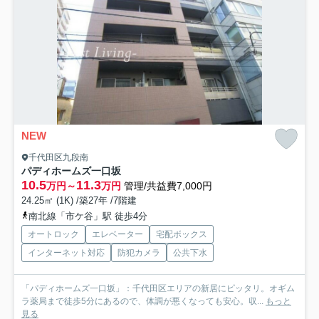
NEW
千代田区九段南
パディホームズ一口坂
10.5
11.3
万円～
万円
管理/共益費7,000円
24.25㎡ (1K) /築27年 /7階建
南北線「市ケ谷」駅 徒歩4分
オートロック
エレベーター
宅配ボックス
インターネット対応
防犯カメラ
公共下水
「パディホームズ一口坂」：千代田区エリアの新居にピッタリ。オギム
ラ薬局まで徒歩5分にあるので、体調が悪くなっても安心。収...
もっと
見る