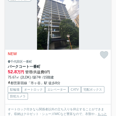
NEW
千代田区一番町
パークコート一番町
52.8
万円
管理/共益費0円
75.67㎡ (2LDK) /築7年 /15階建
都営新宿線「市ヶ谷」駅 徒歩8分
駐輪場
オートロック
エレベーター
CATV
宅配ボックス
防犯カメラ
オートロック付きなら関係者以外の立ち入りを抑止することができま
す。収納はクロゼット・シューズWICなど豊富なので、衣類や...
もっと