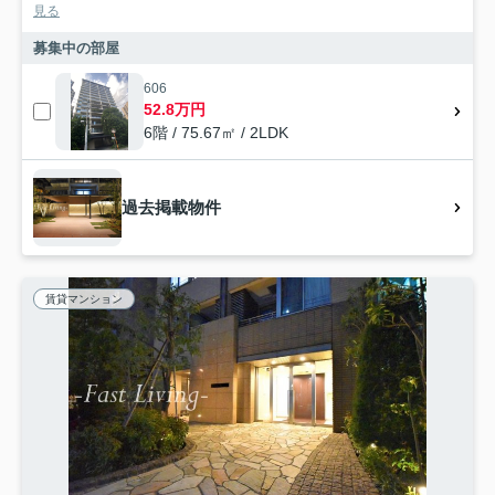
見る
募集中の部屋
606
52.8万円
6階 / 75.67㎡ / 2LDK
過去掲載物件
賃貸マンション