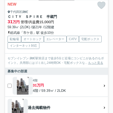
NEW
千代田区麹町
ＣＩＴＹ ＳＰＩＲＥ 半蔵門
31
万円
管理/共益費15,000円
59.39㎡ (2LDK) /築21年 /12階建
総武線「市ケ谷」駅 徒歩10分
駐輪場
オートロック
エレベーター
CATV
宅配ボックス
インターネット対応
セブンイレブン 麹町駅前店まで徒歩5分と近場にコンビニがあるのもポ
イント。共用部にはゴミ出し24時間OK・宅配ボックスな...
もっと見る
募集中の部屋
4階
31万円
4階 / 59.39㎡ / 2LDK
過去掲載物件