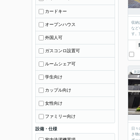
カードキー
収納
オープンハウス
など
す。
外国人可
ガスコンロ設置可
ルームシェア可
賃貸
学生向け
カップル向け
女性向け
ファミリー向け
設備・仕様
日々
き物
室内洗濯機置場
ボッ