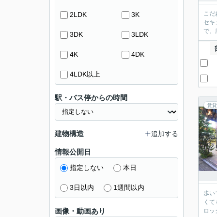
こだ
2LDK
3K
セキ
で、
3DK
3LDK
4K
4DK
4LDK以上
駅・バス停からの時間
賃貸
建物構造
追加する
情報公開日
指定しない
本日
3日以内
1週間以内
歩い
くて
画像・動画あり
ロッ