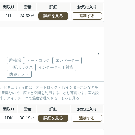
間取り
面積
詳細
お気に入り
1R
24.63㎡
詳細を見る
追加する
駐輪場
オートロック
エレベーター
宅配ボックス
インターネット対応
防犯カメラ
す。セキュリティ面は、オートロック・TVインターホンなどを
ど豊富なので、広々と空間を利用することも可能です。室内設
米。スイッチ一つで温度管理できる...
もっと見る
間取り
面積
詳細
お気に入り
1DK
30.19㎡
詳細を見る
追加する