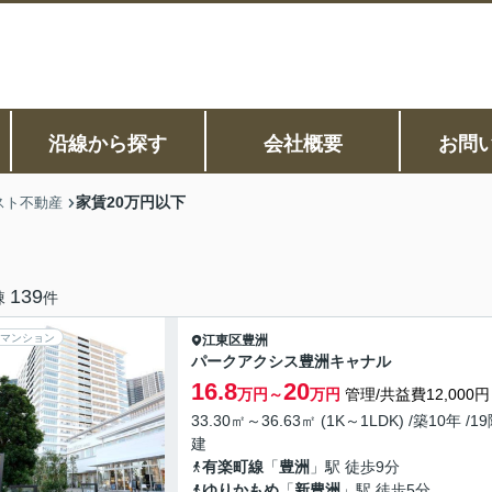
沿線から探す
会社概要
お問
家賃20万円以下
スト不動産
139
棟
件
マンション
江東区
豊洲
パークアクシス豊洲キャナル
16.8
20
万円～
万円
管理/共益費12,000円
33.30㎡～36.63㎡ (1K～1LDK) /築10年 /1
建
有楽町線
「
豊洲
」駅 徒歩9分
ゆりかもめ
「
新豊洲
」駅 徒歩5分