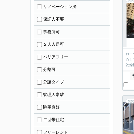
リノベーション済
保証人不要
事務所可
２人入居可
ロー
バリアフリー
心し
乾燥
分割可
分譲タイプ
管理人常駐
賃貸
眺望良好
二世帯住宅
フリーレント