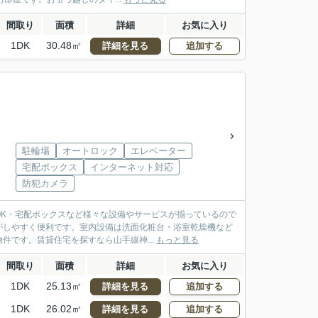
間取り
面積
詳細
お気に入り
1DK
30.48㎡
詳細を見る
追加する
駐輪場
オートロック
エレベーター
宅配ボックス
インターネット対応
防犯カメラ
OK・宅配ボックスなど様々な設備やサービスが揃っているので
がしやすく便利です。室内設備は洗面化粧台・浴室乾燥機など
です。賃貸住宅を探すなら山手線神...
もっと見る
間取り
面積
詳細
お気に入り
1DK
25.13㎡
詳細を見る
追加する
1DK
26.02㎡
詳細を見る
追加する