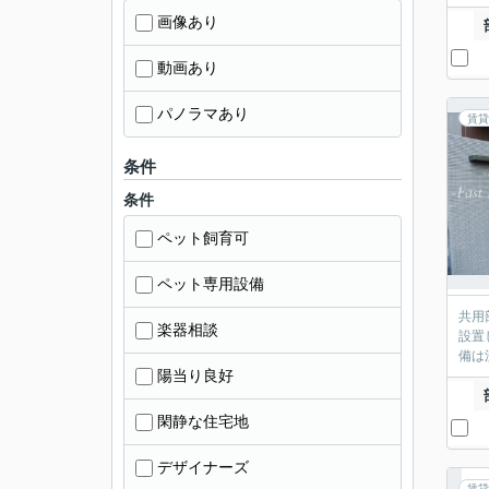
画像あり
動画あり
パノラマあり
賃貸
条件
条件
ペット飼育可
ペット専用設備
共用
楽器相談
設置
備は
陽当り良好
閑静な住宅地
デザイナーズ
賃貸