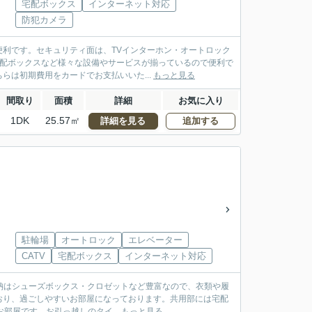
宅配ボックス
インターネット対応
防犯カメラ
利です。セキュリティ面は、TVインターホン・オートロック
宅配ボックスなど様々な設備やサービスが揃っているので便利で
は初期費用をカードでお支払いいた...
もっと見る
間取り
面積
詳細
お気に入り
1DK
25.57㎡
詳細を見る
追加する
駐輪場
オートロック
エレベーター
CATV
宅配ボックス
インターネット対応
収納はシューズボックス・クロゼットなど豊富なので、衣類や履
おり、過ごしやすいお部屋になっております。共用部には宅配
お部屋です。お引っ越しのタイ...
もっと見る