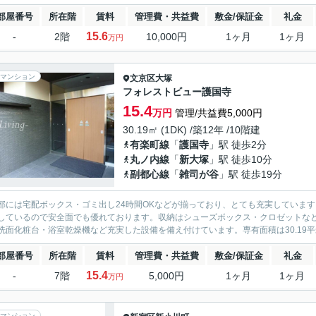
部屋番号
所在階
賃料
管理費・共益費
敷金/保証金
礼金
15.6
-
2階
10,000円
1ヶ月
1ヶ月
万円
マンション
文京区
大塚
フォレストビュー護国寺
15.4
万円
管理/共益費5,000円
30.19㎡ (1DK) /築12年 /10階建
有楽町線
「
護国寺
」駅 徒歩2分
丸ノ内線
「
新大塚
」駅 徒歩10分
副都心線
「
雑司が谷
」駅 徒歩19分
部には宅配ボックス・ゴミ出し24時間OKなどが揃っており、とても充実していま
しているので安全面でも優れております。収納はシューズボックス・クロゼットな
洗面化粧台・浴室乾燥機など充実した設備を備え付けています。専有面積は30.19平
部屋番号
所在階
賃料
管理費・共益費
敷金/保証金
礼金
15.4
-
7階
5,000円
1ヶ月
1ヶ月
万円
マンション