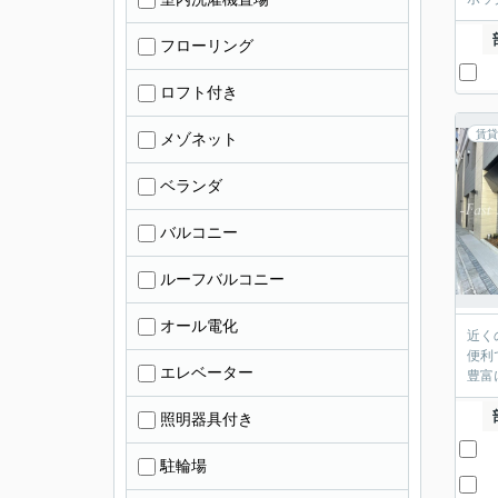
フローリング
ロフト付き
賃貸
メゾネット
ベランダ
バルコニー
ルーフバルコニー
オール電化
近く
便利
エレベーター
豊富
照明器具付き
駐輪場