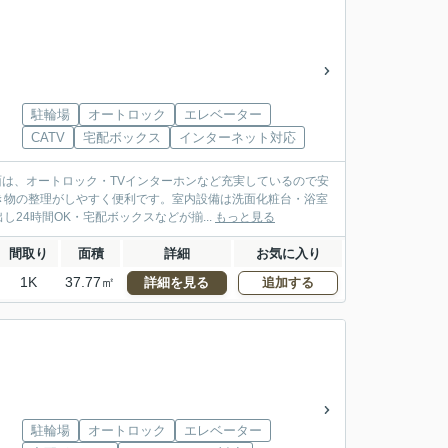
駐輪場
オートロック
エレベーター
CATV
宅配ボックス
インターネット対応
面は、オートロック・TVインターホンなど充実しているので安
き物の整理がしやすく便利です。室内設備は洗面化粧台・浴室
4時間OK・宅配ボックスなどが揃...
もっと見る
間取り
面積
詳細
お気に入り
1K
37.77㎡
詳細を見る
追加する
駐輪場
オートロック
エレベーター