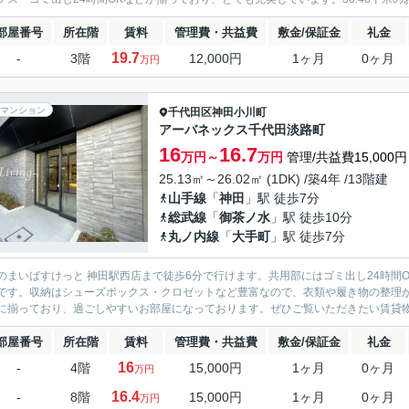
部屋番号
所在階
賃料
管理費・共益費
敷金/保証金
礼金
19.7
-
3階
12,000円
1ヶ月
0ヶ月
万円
マンション
千代田区
神田小川町
アーバネックス千代田淡路町
16
16.7
万円～
万円
管理/共益費15,000円
25.13㎡～26.02㎡ (1DK) /築4年 /13階建
山手線
「
神田
」駅 徒歩7分
総武線
「
御茶ノ水
」駅 徒歩10分
丸ノ内線
「
大手町
」駅 徒歩7分
のまいばすけっと 神田駅西店まで徒歩6分で行けます。共用部にはゴミ出し24時間
です。収納はシューズボックス・クロゼットなど豊富なので、衣類や履き物の整理
に揃っており、過ごしやすいお部屋になっております。ぜひご覧いただきたい賃貸物件
部屋番号
所在階
賃料
管理費・共益費
敷金/保証金
礼金
16
-
4階
15,000円
1ヶ月
0ヶ月
万円
16.4
-
8階
15,000円
1ヶ月
0ヶ月
万円