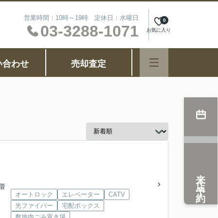
営業時間：10時～19時 定休日：水曜日
0
03-3288-1071
お気に入り
い合わせ
売却査定
来店予約
9階
オートロック
エレベーター
CATV
光ファイバー
宅配ボックス
敷地内ごみ置き場