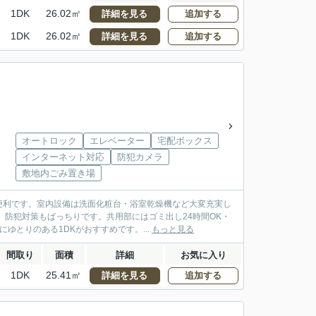
1DK
26.02㎡
詳細を見る
追加する
1DK
26.02㎡
詳細を見る
追加する
オートロック
エレベーター
宅配ボックス
インターネット対応
防犯カメラ
敷地内ごみ置き場
便利です。室内設備は洗面化粧台・浴室乾燥機など大変充実し
、防犯対策もばっちりです。共用部にはゴミ出し24時間OK・
とりのある1DKがおすすめです。...
もっと見る
間取り
面積
詳細
お気に入り
1DK
25.41㎡
詳細を見る
追加する