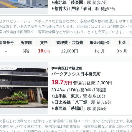
南北線
「
後楽園
」駅 徒歩7分
都営大江戸線
「
春日
」駅 徒歩7分
はクロゼット・シューズボックスなど豊富なので、衣類や履き物の整理がしやすく便
を設置しているので安全面でも優れております。共用部にはゴミ出し24時間OK・
室内設備は洗面所独立・浴室乾燥機などが揃っており、とても充実しています。こちら
部屋番号
所在階
賃料
管理費・共益費
敷金/保証金
礼金
16
-
6階
12,000円
1ヶ月
0ヶ月
万円
マンション
中央区
日本橋兜町
パークアクシス日本橋兜町
19.7
万円
管理/共益費12,000円
30.48㎡ (1DK) /築9年 /10階建
山手線
「
東京
」駅 徒歩10分
日比谷線
「
八丁堀
」駅 徒歩5分
東西線
「
茅場町
」駅 徒歩5分
の暮らしに便利なまいばすけっと 茅場町3丁目店(スーパー)まで3分で行けます。
の整理がしやすく便利です。室内設備は洗面化粧台・浴室乾燥機など豊富に揃って
クス・ゴミ出し24時間OKなどが揃っており、とても充実しています。30.48平米の