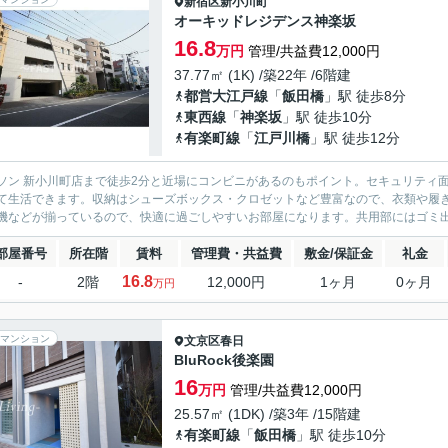
新宿区
新小川町
オーキッドレジデンス神楽坂
16.8
万円
管理/共益費12,000円
37.77㎡ (1K) /築22年 /6階建
都営大江戸線
「
飯田橋
」駅 徒歩8分
東西線
「
神楽坂
」駅 徒歩10分
有楽町線
「
江戸川橋
」駅 徒歩12分
ソン 新小川町店まで徒歩2分と近場にコンビニがあるのもポイント。セキュリティ
て生活できます。収納はシューズボックス・クロゼットなど豊富なので、衣類や履
機などが揃っているので、快適に過ごしやすいお部屋になります。共用部にはゴミ出し2
部屋番号
所在階
賃料
管理費・共益費
敷金/保証金
礼金
16.8
-
2階
12,000円
1ヶ月
0ヶ月
万円
マンション
文京区
春日
BluRock後楽園
16
万円
管理/共益費12,000円
25.57㎡ (1DK) /築3年 /15階建
有楽町線
「
飯田橋
」駅 徒歩10分