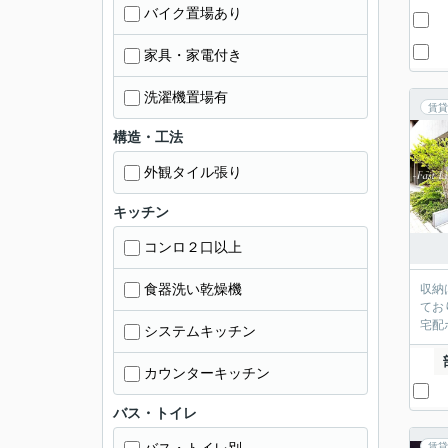
バイク置場あり
家具・家電付き
洗濯機置場有
賃貸
構造・工法
外観タイル張り
キッチン
コンロ２口以上
食器洗い乾燥機
収納
てお
宅配
システムキッチン
カウンターキッチン
バス・トイレ
賃貸