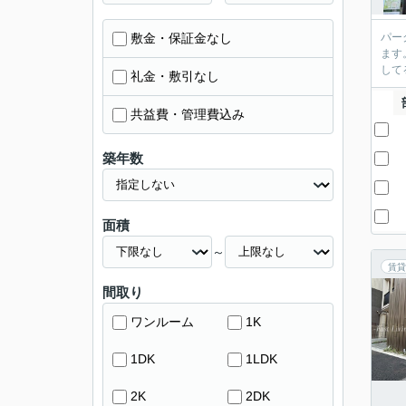
敷金・保証金なし
パー
ます
して
礼金・敷引なし
共益費・管理費込み
築年数
面積
～
賃貸
間取り
ワンルーム
1K
1DK
1LDK
2K
2DK