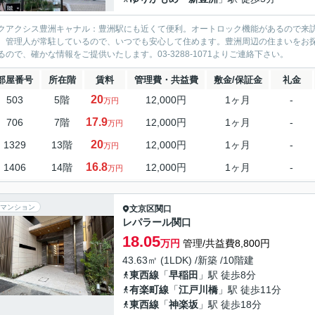
クアクシス豊洲キャナル：豊洲駅にも近くて便利。オートロック機能があるので来
。管理人が常駐しているので、いつでも安心して住めます。豊洲周辺の住まいをお
るので、確かな情報をご提供いたします。03-3288-1071よりご連絡下さい。
部屋番号
所在階
賃料
管理費・共益費
敷金/保証金
礼金
20
503
5階
12,000円
1ヶ月
-
万円
17.9
706
7階
12,000円
1ヶ月
-
万円
20
1329
13階
12,000円
1ヶ月
-
万円
16.8
1406
14階
12,000円
1ヶ月
-
万円
マンション
文京区
関口
レパラール関口
18.05
万円
管理/共益費8,800円
43.63㎡ (1LDK) /新築 /10階建
東西線
「
早稲田
」駅 徒歩8分
有楽町線
「
江戸川橋
」駅 徒歩11分
東西線
「
神楽坂
」駅 徒歩18分