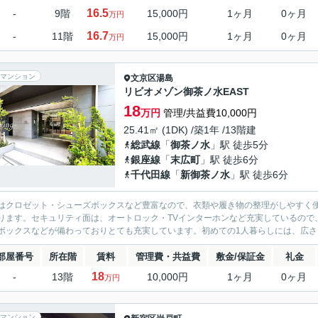
16.5
-
9階
15,000円
1ヶ月
0ヶ月
万円
16.7
-
11階
15,000円
1ヶ月
0ヶ月
万円
マンション
文京区
湯島
リビオメゾン御茶ノ水EAST
18
万円
管理/共益費10,000円
25.41㎡ (1DK) /築1年 /13階建
総武線
「
御茶ノ水
」駅 徒歩5分
銀座線
「
末広町
」駅 徒歩6分
千代田線
「
新御茶ノ水
」駅 徒歩6分
はクロゼット・シューズボックスなど豊富なので、衣類や履き物の整理がしやすく
ります。セキュリティ面は、オートロック・TVインターホンなど充実しているので
ボックスなどが備わっておりとても充実しています。初めての1人暮らしには、広さにゆ
部屋番号
所在階
賃料
管理費・共益費
敷金/保証金
礼金
18
-
13階
10,000円
1ヶ月
0ヶ月
万円
マンション