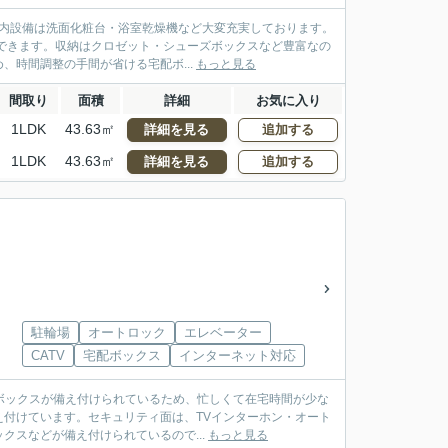
。室内設備は洗面化粧台・浴室乾燥機など大変充実しております。
できます。収納はクロゼット・シューズボックスなど豊富なの
時間調整の手間が省ける宅配ボ...
もっと見る
間取り
面積
詳細
お気に入り
1LDK
43.63㎡
詳細を見る
追加する
1LDK
43.63㎡
詳細を見る
追加する
駐輪場
オートロック
エレベーター
CATV
宅配ボックス
インターネット対応
配ボックスが備え付けられているため、忙しくて在宅時間が少な
付けています。セキュリティ面は、TVインターホン・オート
スなどが備え付けられているので...
もっと見る