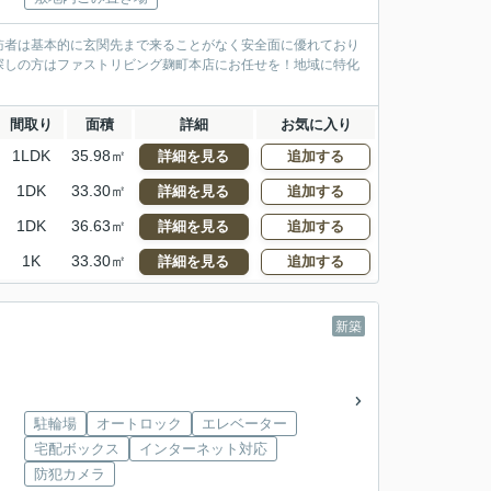
訪者は基本的に玄関先まで来ることがなく安全面に優れており
探しの方はファストリビング麹町本店にお任せを！地域に特化
間取り
面積
詳細
お気に入り
1LDK
35.98㎡
詳細を見る
追加する
1DK
33.30㎡
詳細を見る
追加する
1DK
36.63㎡
詳細を見る
追加する
1K
33.30㎡
詳細を見る
追加する
新築
駐輪場
オートロック
エレベーター
宅配ボックス
インターネット対応
防犯カメラ