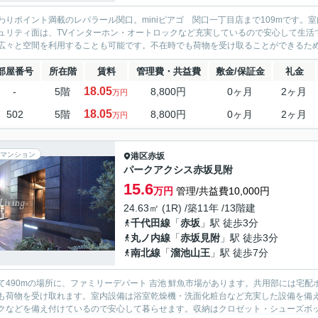
わりポイント満載のレパラール関口。miniピアゴ 関口一丁目店まで109mです
ュリティ面は、TVインターホン・オートロックなど充実しているので安心して生活
広々と空間を利用することも可能です。不在時でも荷物を受け取ることができるため、
部屋番号
所在階
賃料
管理費・共益費
敷金/保証金
礼金
18.05
-
5階
8,800円
0ヶ月
2ヶ月
万円
18.05
502
5階
8,800円
0ヶ月
2ヶ月
万円
マンション
港区
赤坂
パークアクシス赤坂見附
15.6
万円
管理/共益費10,000円
24.63㎡ (1R) /築11年 /13階建
千代田線
「
赤坂
」駅 徒歩3分
丸ノ内線
「
赤坂見附
」駅 徒歩3分
南北線
「
溜池山王
」駅 徒歩7分
て490mの場所に、ファミリーデパート 吉池 鮮魚市場があります。共用部には宅
も荷物を受け取れます。室内設備は浴室乾燥機・洗面化粧台など充実した設備を備え
クなどを備え付けているので安心して暮らせます。収納はクロゼット・シューズボック