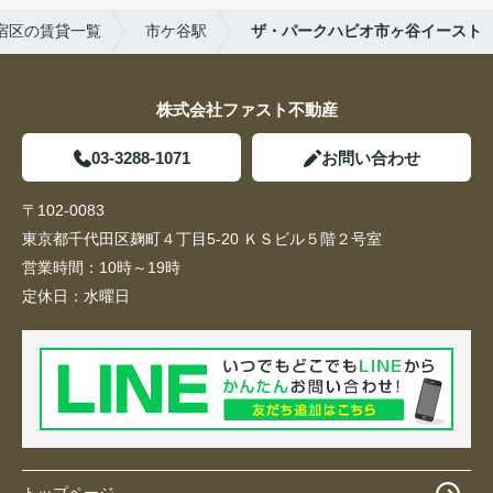
宿区の賃貸一覧
市ケ谷駅
ザ・パークハビオ市ヶ谷イースト
株式会社ファスト不動産
03-3288-1071
お問い合わせ
〒102-0083
東京都千代田区麹町４丁目5-20 ＫＳビル５階２号室
営業時間：
10時～19時
定休日：
水曜日