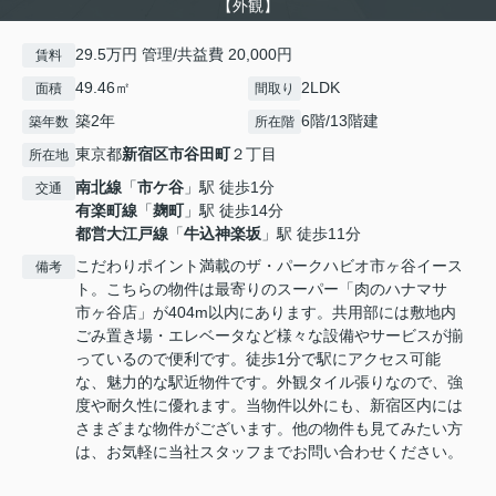
【外観】
29.5万円 管理/共益費 20,000円
賃料
49.46㎡
2LDK
面積
間取り
築2年
6階/13階建
築年数
所在階
東京都
新宿区
市谷田町
２丁目
所在地
南北線
「
市ケ谷
」駅 徒歩1分
交通
有楽町線
「
麹町
」駅 徒歩14分
都営大江戸線
「
牛込神楽坂
」駅 徒歩11分
こだわりポイント満載のザ・パークハビオ市ヶ谷イース
備考
ト。こちらの物件は最寄りのスーパー「肉のハナマサ
市ヶ谷店」が404m以内にあります。共用部には敷地内
ごみ置き場・エレベータなど様々な設備やサービスが揃
っているので便利です。徒歩1分で駅にアクセス可能
な、魅力的な駅近物件です。外観タイル張りなので、強
度や耐久性に優れます。当物件以外にも、新宿区内には
さまざまな物件がございます。他の物件も見てみたい方
は、お気軽に当社スタッフまでお問い合わせください。