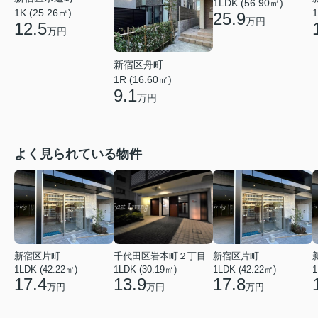
1LDK (56.90㎡)
1K (25.26㎡)
1
25.9
万円
12.5
万円
新宿区舟町
1R (16.60㎡)
9.1
万円
よく見られている物件
新宿区片町
千代田区岩本町２丁目
新宿区片町
1LDK (42.22㎡)
1LDK (30.19㎡)
1LDK (42.22㎡)
1
17.4
13.9
17.8
万円
万円
万円