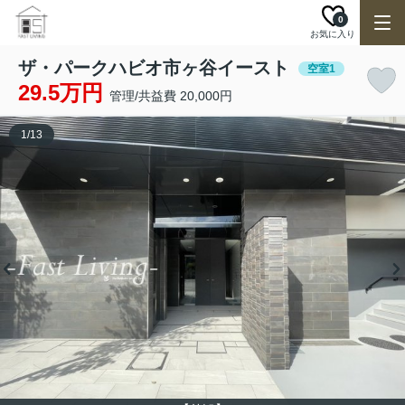
0
お気に入り
ザ・パークハビオ市ヶ谷イースト
空室1
29.5万円
管理/共益費 20,000円
1
/
13