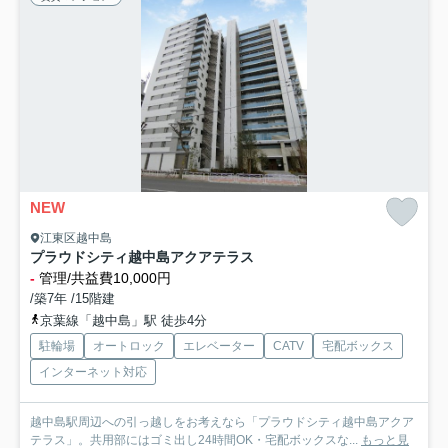
NEW
江東区越中島
プラウドシティ越中島アクアテラス
-
管理/共益費10,000円
/築7年 /15階建
京葉線「越中島」駅 徒歩4分
駐輪場
オートロック
エレベーター
CATV
宅配ボックス
インターネット対応
越中島駅周辺への引っ越しをお考えなら「プラウドシティ越中島アクア
テラス」。共用部にはゴミ出し24時間OK・宅配ボックスな...
もっと見