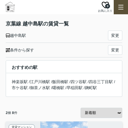
0
お気に入り
京葉線 越中島駅の賃貸一覧
越中島駅
変更
条件から探す
変更
おすすめの駅
神楽坂駅
/
江戸川橋駅
/
飯田橋駅
/
四ツ谷駅
/
四谷三丁目駅
/
市ケ谷駅
/
御茶ノ水駅
/
曙橋駅
/
早稲田駅
/
麹町駅
2
棟
8
件
賃貸マンション