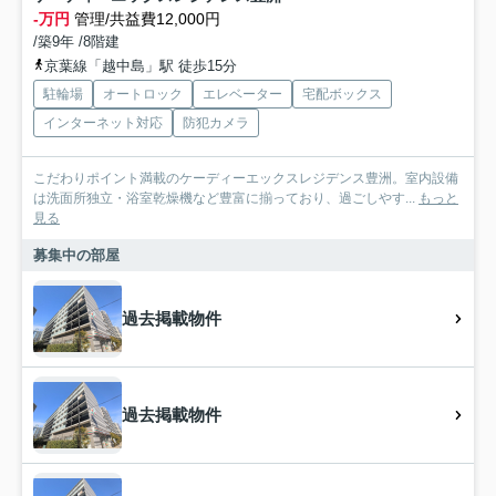
-万円
管理/共益費12,000円
/築9年 /8階建
京葉線「越中島」駅 徒歩15分
駐輪場
オートロック
エレベーター
宅配ボックス
インターネット対応
防犯カメラ
こだわりポイント満載のケーディーエックスレジデンス豊洲。室内設備
は洗面所独立・浴室乾燥機など豊富に揃っており、過ごしやす...
もっと
見る
募集中の部屋
過去掲載物件
過去掲載物件