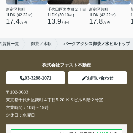
新宿区片町
千代田区岩本町２丁目
新宿区片町
1LDK (42.22㎡)
1LDK (30.19㎡)
1LDK (42.22㎡)
1
17.4
13.9
17.8
万円
万円
万円
の賃貸一覧
御茶ノ水駅
パークアクシス御茶ノ水ヒルトップ
株式会社ファスト不動産
03-3288-1071
お問い合わせ
〒102-0083
東京都千代田区麹町４丁目5-20 ＫＳビル５階２号室
営業時間：
10時～19時
定休日：
水曜日