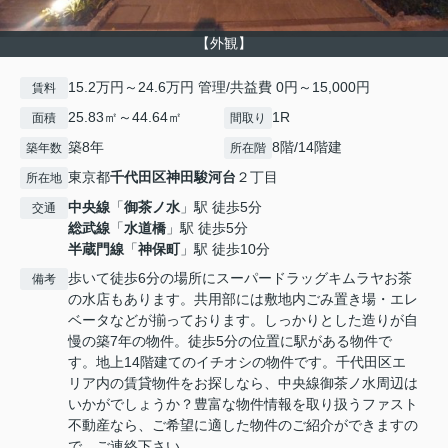
【外観】
15.2万円～24.6万円 管理/共益費 0円～15,000円
賃料
25.83㎡～44.64㎡
1R
面積
間取り
築8年
8階/14階建
築年数
所在階
東京都
千代田区
神田駿河台
２丁目
所在地
中央線
「
御茶ノ水
」駅 徒歩5分
交通
総武線
「
水道橋
」駅 徒歩5分
半蔵門線
「
神保町
」駅 徒歩10分
歩いて徒歩6分の場所にスーパードラッグキムラヤお茶
備考
の水店もあります。共用部には敷地内ごみ置き場・エレ
ベータなどが揃っております。しっかりとした造りが自
慢の築7年の物件。徒歩5分の位置に駅がある物件で
す。地上14階建てのイチオシの物件です。千代田区エ
リア内の賃貸物件をお探しなら、中央線御茶ノ水周辺は
いかがでしょうか？豊富な物件情報を取り扱うファスト
不動産なら、ご希望に適した物件のご紹介ができますの
で、ご連絡下さい。