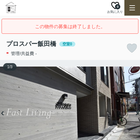
0
お気に入り
この物件の募集は終了しました。
プロスパー飯田橋
空室0
-
管理/共益費 -
1
/
3