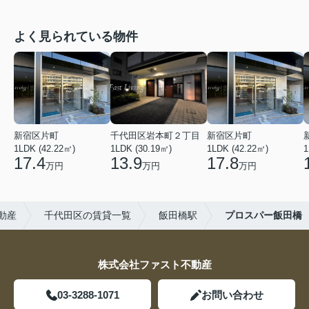
よく見られている物件
新宿区片町
千代田区岩本町２丁目
新宿区片町
1LDK (42.22㎡)
1LDK (30.19㎡)
1LDK (42.22㎡)
1
17.4
13.9
17.8
万円
万円
万円
動産
千代田区の賃貸一覧
飯田橋駅
プロスパー飯田橋
株式会社ファスト不動産
03-3288-1071
お問い合わせ