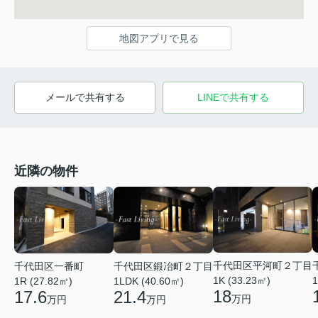
地図アプリで見る
メールで共有する
LINEで共有する
近隣の物件
千代田区平河町２丁目
千代田区一番町
千代田区鍛冶町２丁目
1K (33.23㎡)
1
1R (27.82㎡)
1LDK (40.60㎡)
18
17.6
21.4
万円
万円
万円