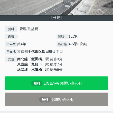
【外観】
- 管理/共益費 -
賃料
-
1LDK
面積
間取り
築4年
4-5階/5階建
築年数
所在階
東京都
千代田区
飯田橋
１丁目
所在地
南北線
「
飯田橋
」駅 徒歩3分
交通
東西線
「
九段下
」駅 徒歩7分
総武線
「
水道橋
」駅 徒歩9分
LINEからお問い合わせ
無料
お問い合わせ
無料