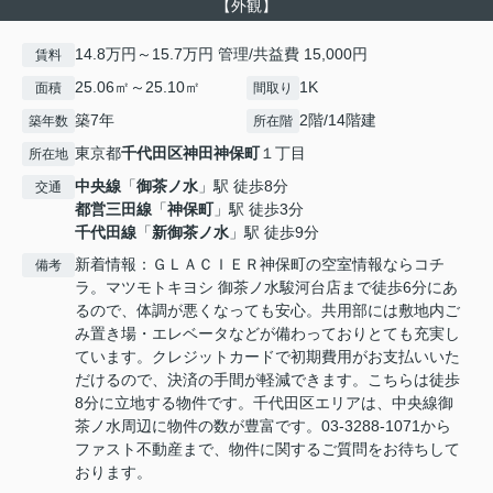
【外観】
14.8万円～15.7万円 管理/共益費 15,000円
賃料
25.06㎡～25.10㎡
1K
面積
間取り
築7年
2階/14階建
築年数
所在階
東京都
千代田区
神田神保町
１丁目
所在地
中央線
「
御茶ノ水
」駅 徒歩8分
交通
都営三田線
「
神保町
」駅 徒歩3分
千代田線
「
新御茶ノ水
」駅 徒歩9分
新着情報：ＧＬＡＣＩＥＲ神保町の空室情報ならコチ
備考
ラ。マツモトキヨシ 御茶ノ水駿河台店まで徒歩6分にあ
るので、体調が悪くなっても安心。共用部には敷地内ご
み置き場・エレベータなどが備わっておりとても充実し
ています。クレジットカードで初期費用がお支払いいた
だけるので、決済の手間が軽減できます。こちらは徒歩
8分に立地する物件です。千代田区エリアは、中央線御
茶ノ水周辺に物件の数が豊富です。03-3288-1071から
ファスト不動産まで、物件に関するご質問をお待ちして
おります。