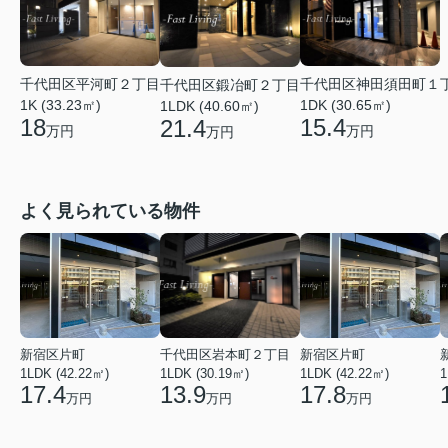
千代田区平河町２丁目
千代田区神田須田町１
千代田区鍛冶町２丁目
1K (33.23㎡)
1DK (30.65㎡)
1LDK (40.60㎡)
18
15.4
21.4
万円
万円
万円
よく見られている物件
新宿区片町
千代田区岩本町２丁目
新宿区片町
1LDK (42.22㎡)
1LDK (30.19㎡)
1LDK (42.22㎡)
1
17.4
13.9
17.8
万円
万円
万円