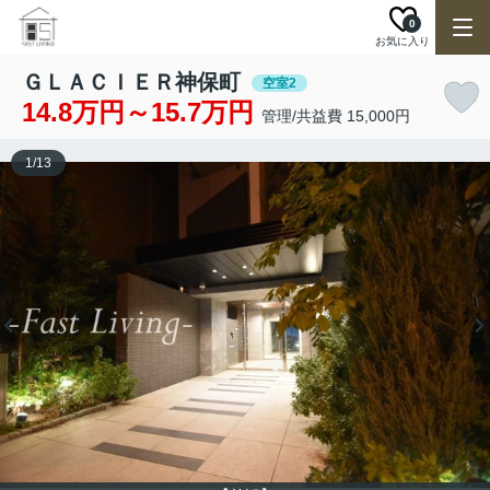
0
お気に入り
ＧＬＡＣＩＥＲ神保町
空室2
14.8万円～15.7万円
管理/共益費 15,000円
1
/
13