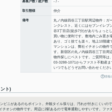
募集戸数 / 総戸数
- / -
取引態様
仲介
備考
丸ノ内線四谷三丁目駅周辺物件：ガ
ンクレスト。近くにはセブンイレブン
谷3丁目店(徒歩7分)がありちょっと
買い物に便利です。敷地内ごみ置き
あり、ゴミ捨ても楽々。地上10階建
マンションは、弊社イチオシの物件
す。新宿区の丸ノ内線四谷三丁目周
物件探しにベストです。ご質問等は
03-3288-1071からファスト不動産ま
いつでもどうぞお問い合わせくださ
情報
ント)
コンビニがあるのもポイント。外観タイル張りは、汚れが付きにくいので
社イチオシの物件です。周辺に2駅あるので電車通勤しやすいです。ファ