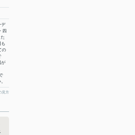
ーデ
 四
した
場も
ての
で
辺が
、
で
い。
の見方
ス