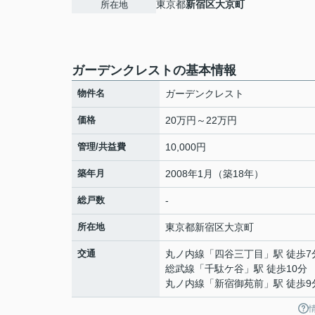
東京都
新宿区
大京町
所在地
ガーデンクレストの基本情報
物件名
ガーデンクレスト
価格
20万円～22万円
管理/共益費
10,000円
築年月
2008年1月（築18年）
総戸数
-
所在地
東京都
新宿区
大京町
交通
丸ノ内線
「
四谷三丁目
」駅 徒歩7
総武線
「
千駄ケ谷
」駅 徒歩10分
丸ノ内線
「
新宿御苑前
」駅 徒歩9