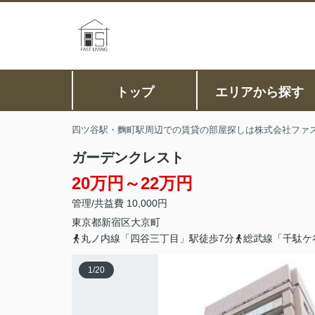
トップ
エリアから探す
四ツ谷駅・麴町駅周辺での賃貸の部屋探しは株式会社ファ
ガーデンクレスト
20万円～22万円
管理/共益費 10,000円
東京都
新宿区
大京町
丸ノ内線「四谷三丁目」駅徒歩7分
総武線「千駄ケ
1
/
20