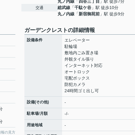
丸ノ内線
「
四谷三丁目
」駅 徒歩7分
総武線
「
千駄ケ谷
」駅 徒歩10分
交通
丸ノ内線
「
新宿御苑前
」駅 徒歩9分
ガーデンクレストの詳細情報
設備条件
エレベーター
駐輪場
敷地内ごみ置き場
外観タイル張り
インターネット対応
オートロック
宅配ボックス
防犯カメラ
24時間ゴミ出し可
設備(その他)
-
分
駐車場/月額
-/-
分
用途地域
-
情報の見方