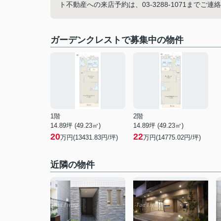
ト不動産への来店予約は、03-3288-1071ま
ガーデンクレストで募集中の物件
1階
2階
14.89坪 (49.23㎡)
14.89坪 (49.23㎡)
20
22
万円(13431.83円/坪)
万円(14775.02円/坪)
近隣の物件