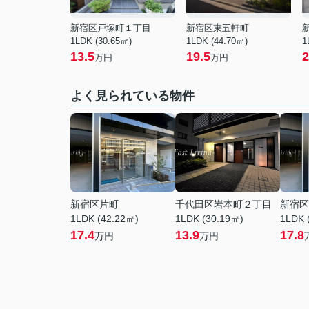
新宿区戸塚町１丁目
新宿区東五軒町
1LDK (30.65㎡)
1LDK (44.70㎡)
1
13.5
19.5
2
万円
万円
よく見られている物件
新宿区片町
千代田区岩本町２丁目
新宿区
1LDK (42.22㎡)
1LDK (30.19㎡)
1LDK 
17.4
13.9
17.8
万円
万円