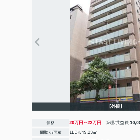
【外観】
20万円～22万円
管理/共益費
10,
価格
1LDK/49.23㎡
間取り/面積