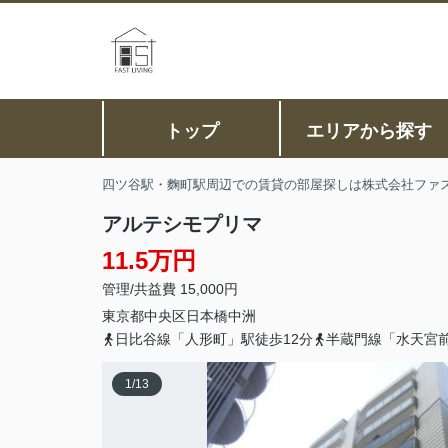
トップ
エリアから探す
四ツ谷駅・麴町駅周辺での賃貸の部屋探しは株式会社ファ
アルテシモプリマ
11.5万円
管理/共益費 15,000円
東京都
中央区
日本橋中洲
日比谷線「人形町」駅徒歩12分
半蔵門線「水天宮
1
/
13