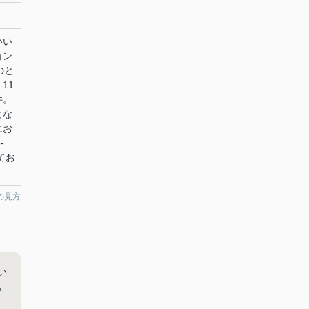
いい
ョン
のと
11
件。
とな
にお
-
てお
の見方
い
気