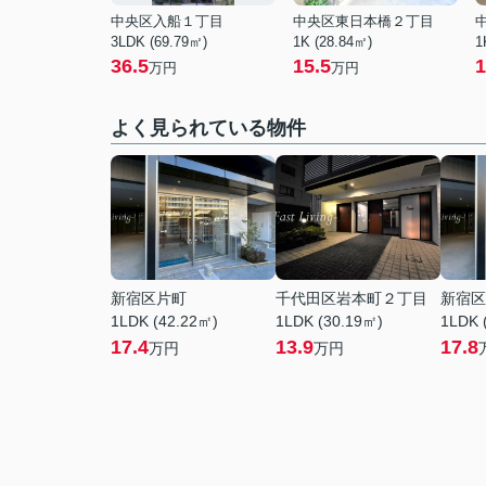
中央区入船１丁目
中央区東日本橋２丁目
3LDK (69.79㎡)
1K (28.84㎡)
1
36.5
15.5
1
万円
万円
よく見られている物件
新宿区片町
千代田区岩本町２丁目
新宿区
1LDK (42.22㎡)
1LDK (30.19㎡)
1LDK 
17.4
13.9
17.8
万円
万円