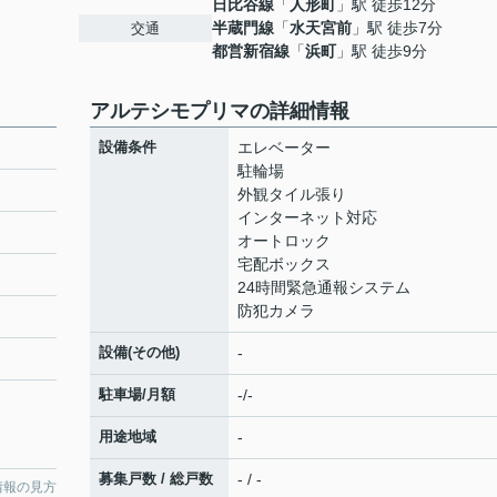
日比谷線
「
人形町
」駅 徒歩12分
半蔵門線
「
水天宮前
」駅 徒歩7分
交通
都営新宿線
「
浜町
」駅 徒歩9分
アルテシモプリマの詳細情報
設備条件
エレベーター
駐輪場
外観タイル張り
インターネット対応
オートロック
宅配ボックス
24時間緊急通報システム
防犯カメラ
設備(その他)
-
駐車場/月額
-/-
用途地域
-
募集戸数 / 総戸数
- / -
情報の見方