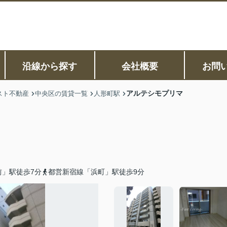
沿線から探す
会社概要
お問
アルテシモプリマ
スト不動産
中央区の賃貸一覧
人形町駅
前」駅徒歩7分
都営新宿線「浜町」駅徒歩9分