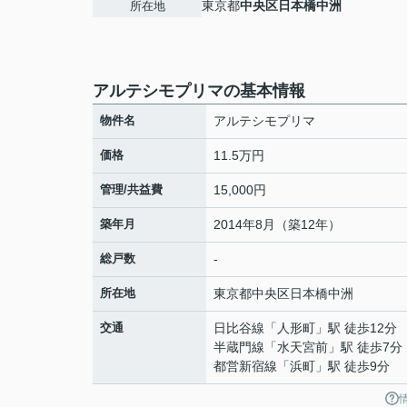
東京都
中央区
日本橋中洲
所在地
アルテシモプリマの基本情報
物件名
アルテシモプリマ
価格
11.5万円
管理/共益費
15,000円
築年月
2014年8月（築12年）
総戸数
-
所在地
東京都
中央区
日本橋中洲
交通
日比谷線
「
人形町
」駅 徒歩12分
半蔵門線
「
水天宮前
」駅 徒歩7分
都営新宿線
「
浜町
」駅 徒歩9分