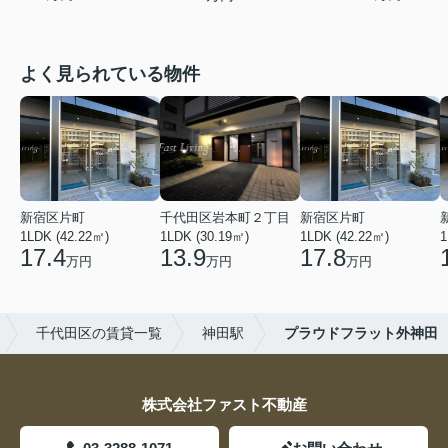
よく見られている物件
新宿区片町
千代田区岩本町２丁目
新宿区片町
1LDK (42.22㎡)
1LDK (30.19㎡)
1LDK (42.22㎡)
1
17.4
13.9
17.8
万円
万円
万円
千代田区の賃貸一覧
神田駅
プラウドフラット外神田
株式会社ファスト不動産