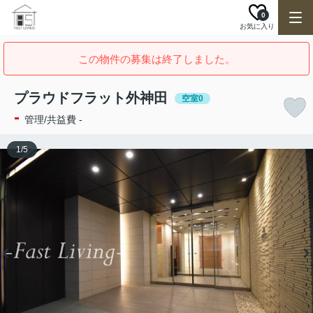
0
お気に入り
この物件の募集は終了しました。
プラウドフラット外神田
空室0
-
管理/共益費 -
1
/
5