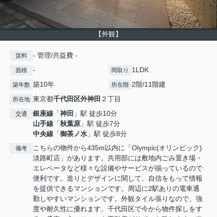
【外観】
- 管理/共益費 -
賃料
-
1LDK
面積
間取り
築10年
2階/11階建
築年数
所在階
東京都
千代田区
外神田
２丁目
所在地
銀座線
「
神田
」駅 徒歩10分
交通
山手線
「
秋葉原
」駅 徒歩7分
中央線
「
御茶ノ水
」駅 徒歩8分
こちらの物件から435m以内に「Olympic(オリンピック)
備考
淡路町店」があります。共用部には敷地内ごみ置き場・
エレベータなど様々な設備やサービスが揃っているので
便利です。造りとデザインに関して、自信をもって情報
を提供できるマンションです。周辺に2駅ありの電車通
勤しやすいマンションです。外観タイル張りなので、強
度や耐久性に優れます。千代田区で今から物件探しをす