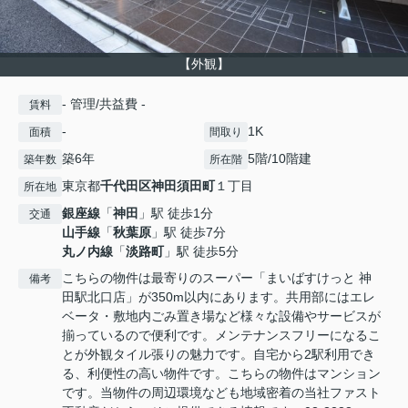
【外観】
- 管理/共益費 -
賃料
-
1K
面積
間取り
築6年
5階/10階建
築年数
所在階
東京都
千代田区
神田須田町
１丁目
所在地
銀座線
「
神田
」駅 徒歩1分
交通
山手線
「
秋葉原
」駅 徒歩7分
丸ノ内線
「
淡路町
」駅 徒歩5分
こちらの物件は最寄りのスーパー「まいばすけっと 神
備考
田駅北口店」が350m以内にあります。共用部にはエレ
ベータ・敷地内ごみ置き場など様々な設備やサービスが
揃っているので便利です。メンテナンスフリーになるこ
とが外観タイル張りの魅力です。自宅から2駅利用でき
る、利便性の高い物件です。こちらの物件はマンション
です。当物件の周辺環境なども地域密着の当社ファスト