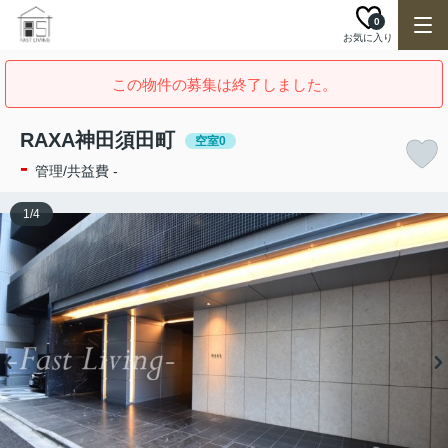
0
お気に入り
この物件の募集は終了しました。
RAXA神田須田町
空室0
-
管理/共益費 -
1
/
4