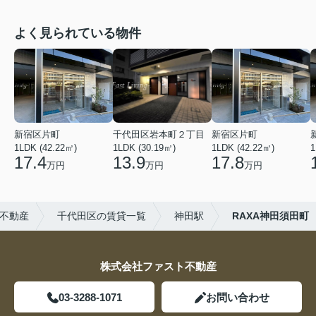
よく見られている物件
新宿区片町
千代田区岩本町２丁目
新宿区片町
1LDK (42.22㎡)
1LDK (30.19㎡)
1LDK (42.22㎡)
1
17.4
13.9
17.8
万円
万円
万円
不動産
千代田区の賃貸一覧
神田駅
RAXA神田須田町
株式会社ファスト不動産
03-3288-1071
お問い合わせ