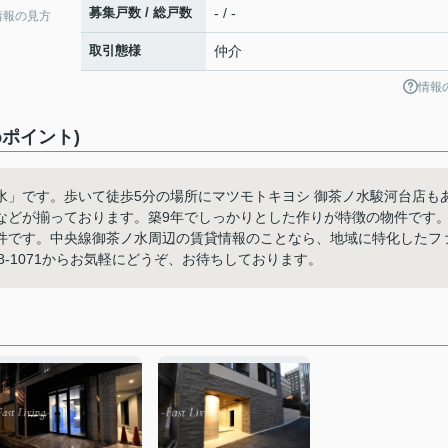
募集戸数 / 総戸数
- / -
情報の見方
取引態様
仲介
情報
ポイント)
水」です。歩いて徒歩5分の場所にマツモトキヨシ 御茶ノ水駿河台店も
などが揃っております。築9年でしっかりとした作りが特徴の物件です
件です。中央線御茶ノ水周辺の賃貸情報のことなら、地域に特化したフ
8-1071からお気軽にどうぞ、お待ちしております。