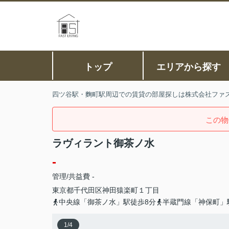
トップ
エリアから探す
四ツ谷駅・麴町駅周辺での賃貸の部屋探しは株式会社ファ
この物
ラヴィラント御茶ノ水
-
管理/共益費 -
東京都
千代田区
神田猿楽町
１丁目
中央線「御茶ノ水」駅徒歩8分
半蔵門線「神保町」
1
/
4