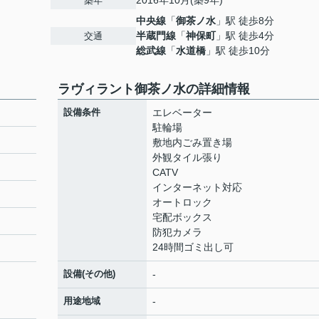
2016年10月(築9年)
築年
中央線
「
御茶ノ水
」駅 徒歩8分
半蔵門線
「
神保町
」駅 徒歩4分
交通
総武線
「
水道橋
」駅 徒歩10分
ラヴィラント御茶ノ水の詳細情報
設備条件
エレベーター
駐輪場
敷地内ごみ置き場
外観タイル張り
CATV
インターネット対応
オートロック
宅配ボックス
防犯カメラ
24時間ゴミ出し可
設備(その他)
-
用途地域
-