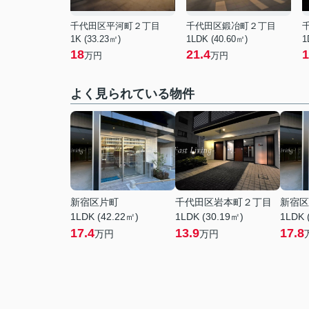
千代田区平河町２丁目
千代田区鍛冶町２丁目
1K (33.23㎡)
1LDK (40.60㎡)
1
18
21.4
1
万円
万円
よく見られている物件
新宿区片町
千代田区岩本町２丁目
新宿区
1LDK (42.22㎡)
1LDK (30.19㎡)
1LDK 
17.4
13.9
17.8
万円
万円