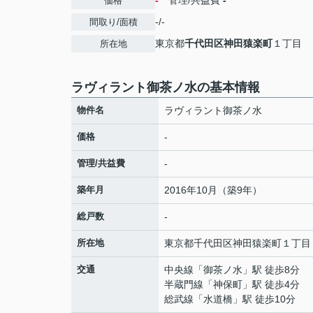
-
管理/共益費
-
価格
-/-
間取り/面積
東京都
千代田区
神田猿楽町
１丁目
所在地
ラヴィラント御茶ノ水の基本情報
物件名
ラヴィラント御茶ノ水
価格
-
管理/共益費
-
築年月
2016年10月（築9年）
総戸数
-
所在地
東京都
千代田区
神田猿楽町
１丁目
交通
中央線
「
御茶ノ水
」駅 徒歩8分
半蔵門線
「
神保町
」駅 徒歩4分
総武線
「
水道橋
」駅 徒歩10分