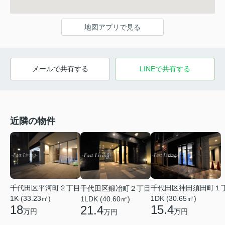
地図アプリで見る
メールで共有する
LINEで共有する
近隣の物件
千代田区平河町２丁目
千代田区神田須田町１
千代田区鍛冶町２丁目
1K (33.23㎡)
1DK (30.65㎡)
1LDK (40.60㎡)
18
15.4
21.4
万円
万円
万円