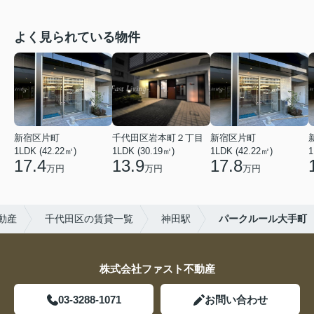
よく見られている物件
新宿区片町
千代田区岩本町２丁目
新宿区片町
1LDK (42.22㎡)
1LDK (30.19㎡)
1LDK (42.22㎡)
1
17.4
13.9
17.8
万円
万円
万円
動産
千代田区の賃貸一覧
神田駅
パークルール大手町
株式会社ファスト不動産
03-3288-1071
お問い合わせ