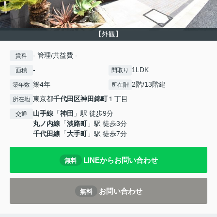
【外観】
- 管理/共益費 -
賃料
-
1LDK
面積
間取り
築4年
2階/13階建
築年数
所在階
東京都
千代田区
神田錦町
１丁目
所在地
山手線
「
神田
」駅 徒歩9分
交通
丸ノ内線
「
淡路町
」駅 徒歩3分
千代田線
「
大手町
」駅 徒歩7分
LINEからお問い合わせ
無料
お問い合わせ
無料