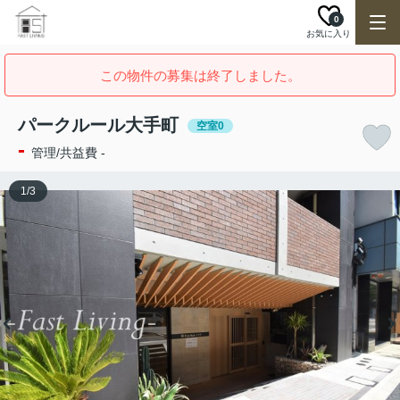
0
お気に入り
この物件の募集は終了しました。
パークルール大手町
空室0
-
管理/共益費 -
1
/
3