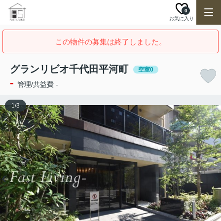
0
お気に入り
この物件の募集は終了しました。
グランリビオ千代田平河町
空室0
-
管理/共益費 -
1
/
3