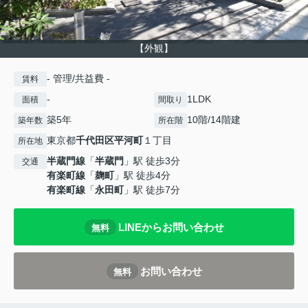
【外観】
- 管理/共益費 -
賃料
-
1LDK
面積
間取り
築5年
10階/14階建
築年数
所在階
東京都
千代田区
平河町
１丁目
所在地
半蔵門線
「
半蔵門
」駅 徒歩3分
交通
有楽町線
「
麹町
」駅 徒歩4分
有楽町線
「
永田町
」駅 徒歩7分
LINEからお問い合わせ
無料
お問い合わせ
無料