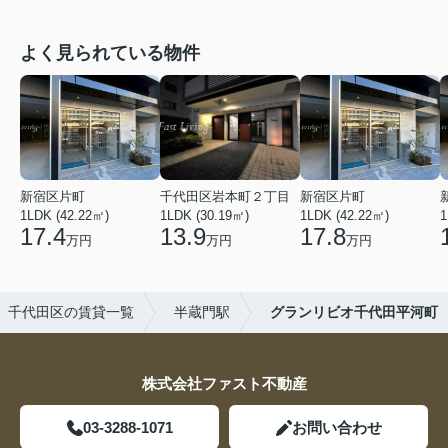
よく見られている物件
新宿区片町
千代田区岩本町２丁目
新宿区片町
1LDK (42.22㎡)
1LDK (30.19㎡)
1LDK (42.22㎡)
1
17.4
13.9
17.8
万円
万円
万円
千代田区の賃貸一覧
半蔵門駅
グランリビオ千代田平河町
株式会社ファスト不動産
03-3288-1071
お問い合わせ