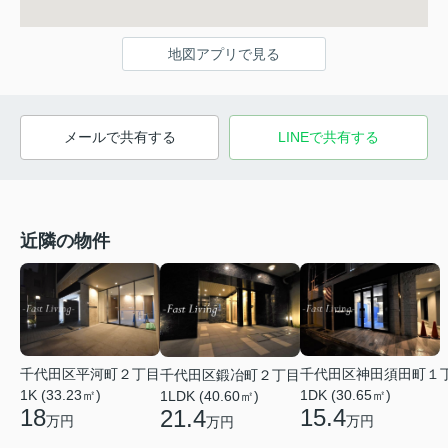
地図アプリで見る
メールで共有する
LINEで共有する
近隣の物件
千代田区平河町２丁目
千代田区神田須田町１
千代田区鍛冶町２丁目
1K (33.23㎡)
1DK (30.65㎡)
1LDK (40.60㎡)
18
15.4
21.4
万円
万円
万円