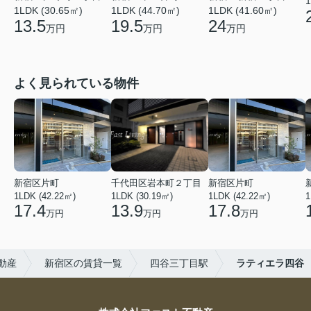
1
1LDK (30.65㎡)
1LDK (44.70㎡)
1LDK (41.60㎡)
13.5
19.5
24
万円
万円
万円
よく見られている物件
新宿区片町
千代田区岩本町２丁目
新宿区片町
1LDK (42.22㎡)
1LDK (30.19㎡)
1LDK (42.22㎡)
1
17.4
13.9
17.8
万円
万円
万円
動産
新宿区の賃貸一覧
四谷三丁目駅
ラティエラ四谷