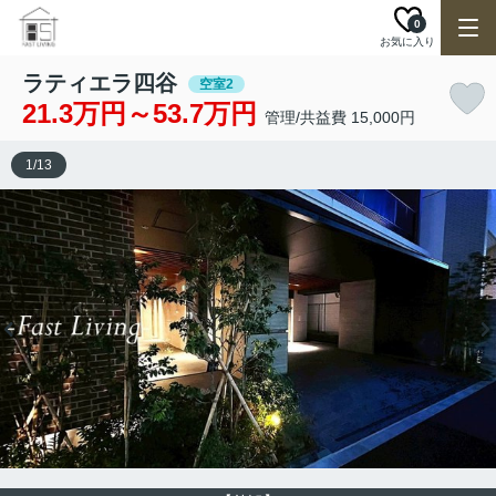
0
お気に入り
ラティエラ四谷
空室2
21.3万円～53.7万円
管理/共益費 15,000円
1
/
13