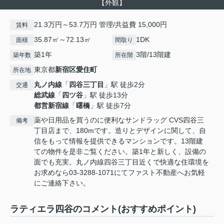
【外観】
21.3万円～53.7万円 管理/共益費 15,000円
賃料
35.87㎡～72.13㎡
1DK
面積
間取り
築1年
3階/13階建
築年数
所在階
東京都
新宿区
愛住町
所在地
丸ノ内線
「
四谷三丁目
」駅 徒歩2分
交通
総武線
「
四ツ谷
」駅 徒歩13分
都営新宿線
「
曙橋
」駅 徒歩7分
薬や日用品を買うのに便利なサンドラッグ CVS四谷三
備考
丁目店まで、180mです。造りとデザインに関して、自
信をもって情報を提供できるマンションです。13階建
ての物件を是非ご覧ください。築1年と新しく、設備の
面でも充実。丸ノ内線四谷三丁目近くで快適な住環境を
お求めなら03-3288-1071にてファスト不動産へお気軽
にご連絡下さい。
ラティエラ四谷のコメント(おすすめポイント)