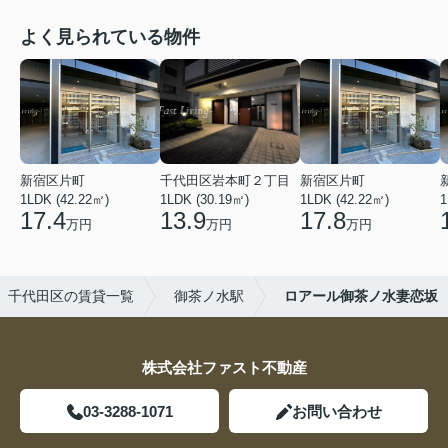
よく見られている物件
新宿区片町
千代田区岩本町２丁目
新宿区片町
1LDK (42.22㎡)
1LDK (30.19㎡)
1LDK (42.22㎡)
1
17.4
13.9
17.8
万円
万円
万円
千代田区の賃貸一覧
御茶ノ水駅
ロアール御茶ノ水妻恋坂
株式会社ファスト不動産
03-3288-1071
お問い合わせ