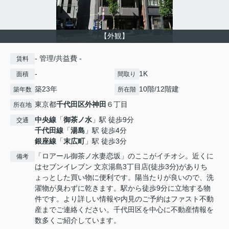
【外観】
- 管理/共益費 -
賃料
-
1K
面積
間取り
築23年
10階/12階建
築年数
所在階
東京都
千代田区
外神田
６丁目
所在地
中央線
「
御茶ノ水
」駅 徒歩9分
交通
千代田線
「
湯島
」駅 徒歩4分
銀座線
「
末広町
」駅 徒歩3分
「ロアール御茶ノ水妻恋坂」のここがイチオシ。近くに
備考
はセブンイレブン 文京湯島3丁目店(徒歩3分)がありち
ょっとした買い物に便利です。陽当たりが良いので、洗
濯物が臭わずに乾きます。駅から徒歩9分に立地する物
件です。より詳しい情報や内見のご予約はファスト不動
産までご連絡ください。千代田区を中心に不動産情報を
数多くご紹介しています。