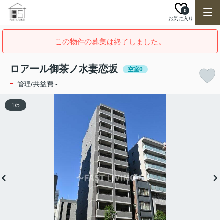
0
お気に入り
この物件の募集は終了しました。
ロアール御茶ノ水妻恋坂
空室0
-
管理/共益費 -
1
/
5