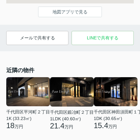
地図アプリで見る
メールで共有する
LINEで共有する
近隣の物件
千代田区平河町２丁目
千代田区神田須田町１
千代田区鍛冶町２丁目
1K (33.23㎡)
1DK (30.65㎡)
1LDK (40.60㎡)
18
15.4
21.4
万円
万円
万円