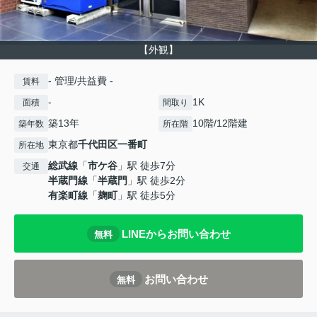
【外観】
- 管理/共益費 -
賃料
-
1K
面積
間取り
築13年
10階/12階建
築年数
所在階
東京都
千代田区
一番町
所在地
総武線
「
市ケ谷
」駅 徒歩7分
交通
半蔵門線
「
半蔵門
」駅 徒歩2分
有楽町線
「
麹町
」駅 徒歩5分
LINEからお問い合わせ
無料
お問い合わせ
無料