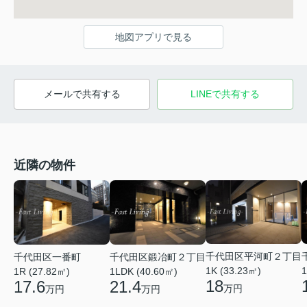
地図アプリで見る
メールで共有する
LINEで共有する
近隣の物件
千代田区平河町２丁目
千代田区一番町
千代田区鍛冶町２丁目
1K (33.23㎡)
1
1R (27.82㎡)
1LDK (40.60㎡)
18
17.6
21.4
万円
万円
万円