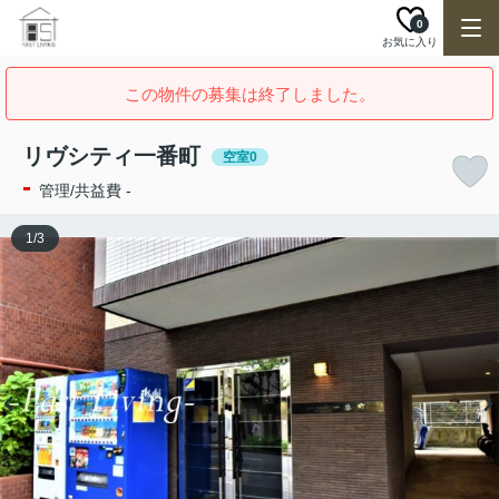
0
お気に入り
この物件の募集は終了しました。
リヴシティ一番町
空室0
-
管理/共益費 -
1
/
3