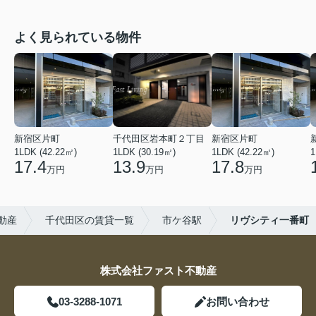
よく見られている物件
新宿区片町
千代田区岩本町２丁目
新宿区片町
1LDK (42.22㎡)
1LDK (30.19㎡)
1LDK (42.22㎡)
1
17.4
13.9
17.8
万円
万円
万円
動産
千代田区の賃貸一覧
市ケ谷駅
リヴシティ一番町
株式会社ファスト不動産
03-3288-1071
お問い合わせ