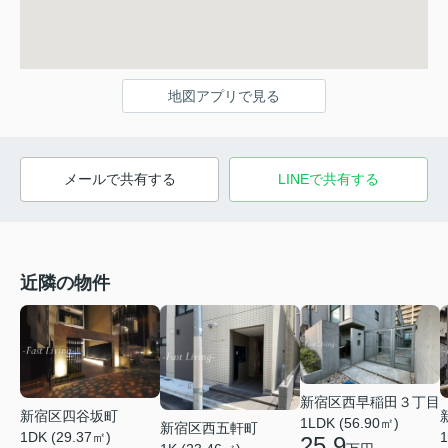
地図アプリで見る
メールで共有する
LINEで共有する
近隣の物件
新宿区西早稲田３丁目
新宿区四谷坂町
1LDK (56.90㎡)
新宿区西五軒町
1DK (29.37㎡)
1
25.9