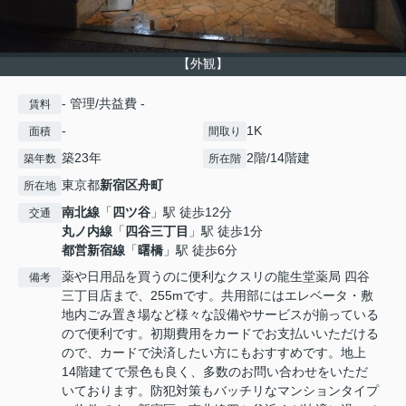
【外観】
- 管理/共益費 -
賃料
-
1K
面積
間取り
築23年
2階/14階建
築年数
所在階
東京都
新宿区
舟町
所在地
南北線
「
四ツ谷
」駅 徒歩12分
交通
丸ノ内線
「
四谷三丁目
」駅 徒歩1分
都営新宿線
「
曙橋
」駅 徒歩6分
薬や日用品を買うのに便利なクスリの龍生堂薬局 四谷
備考
三丁目店まで、255mです。共用部にはエレベータ・敷
地内ごみ置き場など様々な設備やサービスが揃っている
ので便利です。初期費用をカードでお支払いいただける
ので、カードで決済したい方にもおすすめです。地上
14階建てで景色も良く、多数のお問い合わせをいただ
いております。防犯対策もバッチリなマンションタイプ