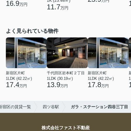
万円
1K (23.46㎡)
16.9
万円
11.7
万円
よく見られている物件
新宿区片町
千代田区岩本町２丁目
新宿区片町
1LDK (42.22㎡)
1LDK (30.19㎡)
1LDK (42.22㎡)
1
17.4
13.9
17.8
万円
万円
万円
新宿区の賃貸一覧
四ツ谷駅
ガラ・ステーション四谷三丁目
株式会社ファスト不動産