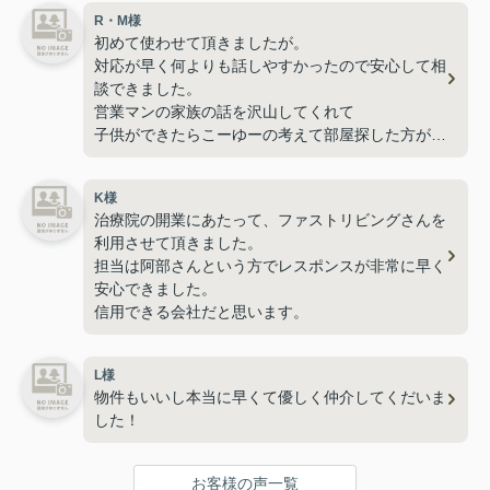
R・M様
初めて使わせて頂きましたが。
対応が早く何よりも話しやすかったので安心して相
談できました。
営業マンの家族の話を沢山してくれて
子供ができたらこーゆーの考えて部屋探した方がい
いですよとかとても親身になってくれました。
最後部屋も大満足の部屋を紹介してもらえました。
K様
また機会があったら使わせて頂きます！
治療院の開業にあたって、ファストリビングさんを
利用させて頂きました。
担当は阿部さんという方でレスポンスが非常に早く
安心できました。
信用できる会社だと思います。
L様
物件もいいし本当に早くて優しく仲介してくだいま
した！
お客様の声一覧