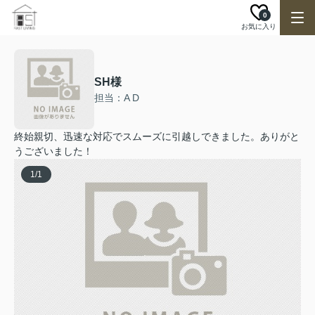
0
お気に入り
SH様
担当：A D
終始親切、迅速な対応でスムーズに引越しできました。ありがと
うございました！
1
/
1