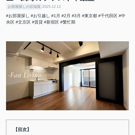
お部屋探しの豆知識
2025.12.12
#お部屋探し
#お引越し
#1月
#2月
#3月
#東京都
#千代田区
#中
央区
#文京区
#賃貸
#新宿区
#繁忙期
【目次】