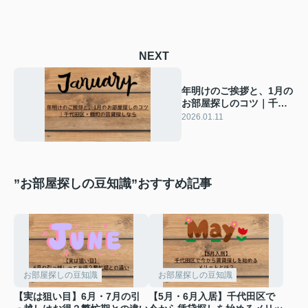
NEXT
年明けのご挨拶と、1月の
お部屋探しのコツ｜千代
田区・麹町の賃貸探しな
2026.01.11
ら
”お部屋探しの豆知識”おすすめ記事
お部屋探しの豆知識
お部屋探しの豆知識
【実は狙い目】6月・7月の引
【5月・6月入居】千代田区で