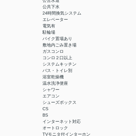
公営水道
公共下水
24時間換気システム
エレベーター
電気有
駐輪場
バイク置場あり
敷地内ごみ置き場
ガスコンロ
コンロ２口以上
システムキッチン
バス・トイレ別
浴室乾燥機
温水洗浄便座
シャワー
エアコン
シューズボックス
CS
BS
インターネット対応
オートロック
TVモニタ付インターホン