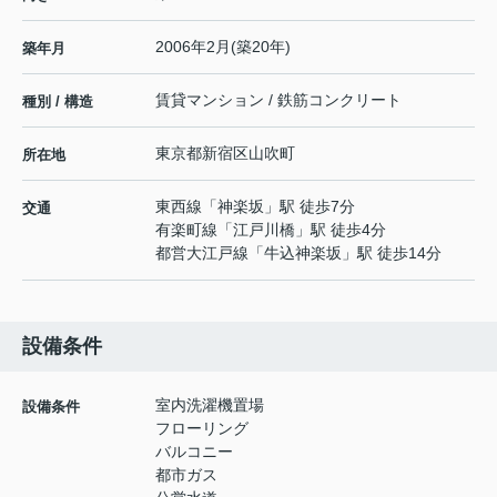
2006年2月(築20年)
築年月
賃貸マンション / 鉄筋コンクリート
種別 / 構造
東京都
新宿区
山吹町
所在地
東西線
「
神楽坂
」駅 徒歩7分
交通
有楽町線
「
江戸川橋
」駅 徒歩4分
都営大江戸線
「
牛込神楽坂
」駅 徒歩14分
設備条件
室内洗濯機置場
設備条件
フローリング
バルコニー
都市ガス