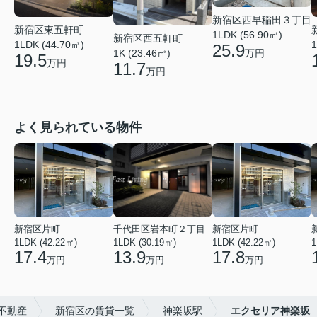
新宿区西早稲田３丁目
新宿区東五軒町
1LDK (56.90㎡)
新宿区西五軒町
1LDK (44.70㎡)
1
25.9
万円
1K (23.46㎡)
19.5
万円
11.7
万円
よく見られている物件
新宿区片町
千代田区岩本町２丁目
新宿区片町
1LDK (42.22㎡)
1LDK (30.19㎡)
1LDK (42.22㎡)
1
17.4
13.9
17.8
万円
万円
万円
不動産
新宿区の賃貸一覧
神楽坂駅
エクセリア神楽坂