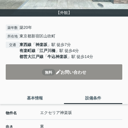
【外観】
築20年
築年数
東京都新宿区山吹町
所在地
東西線
「
神楽坂
」駅 徒歩7分
交通
有楽町線
「
江戸川橋
」駅 徒歩4分
都営大江戸線
「
牛込神楽坂
」駅 徒歩14分
お問い合わせ
無料
基本情報
設備条件
エクセリア神楽坂
物件名
東
向き