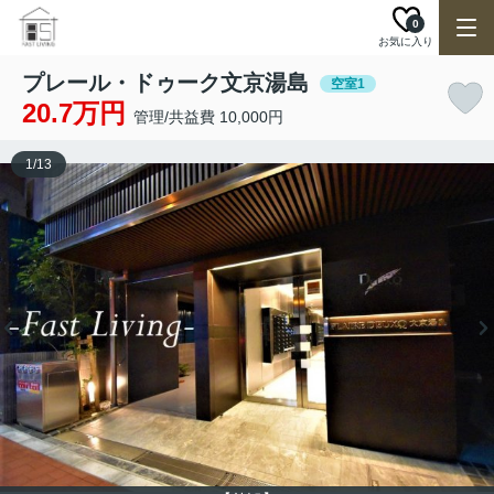
0
お気に入り
プレール・ドゥーク文京湯島
空室1
20.7万円
管理/共益費 10,000円
1
/
13