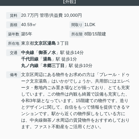
【外観】
20.7万円 管理/共益費 10,000円
賃料
40.59㎡
1LDK
面積
間取り
築5年
8階/15階建
築年数
所在階
東京都
文京区
湯島
３丁目
所在地
中央線
「
御茶ノ水
」駅 徒歩14分
交通
千代田線
「
湯島
」駅 徒歩1分
丸ノ内線
「
本郷三丁目
」駅 徒歩10分
文京区周辺にある物件をお求めの方は「プレール・ドゥ
備考
ーク文京湯島」はいかがでしょうか。共用部にはエレベ
ータ・敷地内ごみ置き場などが揃っており、とても充実
しています。この物件は内観も綺麗で設備も充実した、
令和3年築となっています。15階建ての物件です。造り
とデザインに関して、自信をもって情報を提供できるマ
ンションです。駅から近くの物件探しをしている方に
は、中央線御茶ノ水周辺の賃貸物件をおすすめしており
ます。ファスト不動産をご活用ください。