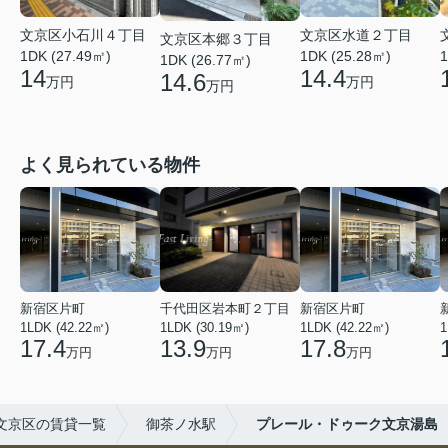
文京区小石川４丁目
文京区水道２丁目
文京区本郷３丁目
1DK (27.49㎡)
1DK (25.28㎡)
1
1DK (26.77㎡)
14
14.4
14.6
万円
万円
万円
よく見られている物件
新宿区片町
千代田区岩本町２丁目
新宿区片町
1LDK (42.22㎡)
1LDK (30.19㎡)
1LDK (42.22㎡)
1
17.4
13.9
17.8
万円
万円
万円
文京区の賃貸一覧
御茶ノ水駅
プレール・ドゥーク文京湯島