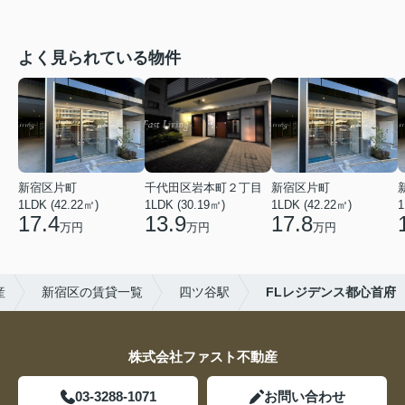
よく見られている物件
新宿区片町
千代田区岩本町２丁目
新宿区片町
1LDK (42.22㎡)
1LDK (30.19㎡)
1LDK (42.22㎡)
1
17.4
13.9
17.8
万円
万円
万円
産
新宿区の賃貸一覧
四ツ谷駅
FLレジデンス都心首府
株式会社ファスト不動産
03-3288-1071
お問い合わせ