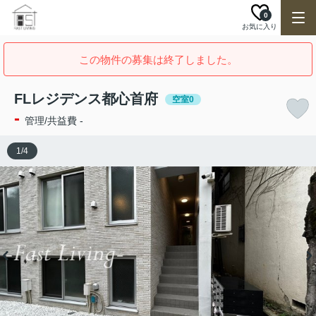
0
お気に入り
この物件の募集は終了しました。
FLレジデンス都心首府
空室0
-
管理/共益費 -
1
/
4