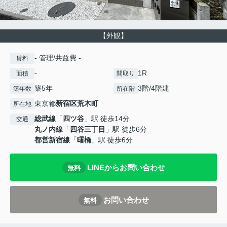
【外観】
- 管理/共益費 -
賃料
-
1R
面積
間取り
築5年
3階/4階建
築年数
所在階
東京都
新宿区
荒木町
所在地
総武線
「
四ツ谷
」駅 徒歩14分
交通
丸ノ内線
「
四谷三丁目
」駅 徒歩6分
都営新宿線
「
曙橋
」駅 徒歩6分
LINEからお問い合わせ
無料
お問い合わせ
無料