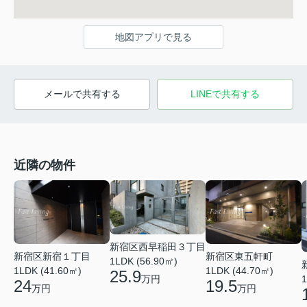
地図アプリで見る
メールで共有する
LINEで共有する
近隣の物件
新宿区西早稲田３丁目
新宿区新宿１丁目
新宿区東五軒町
1LDK (56.90㎡)
1LDK (41.60㎡)
1LDK (44.70㎡)
25.9
万円
1
24
19.5
万円
万円