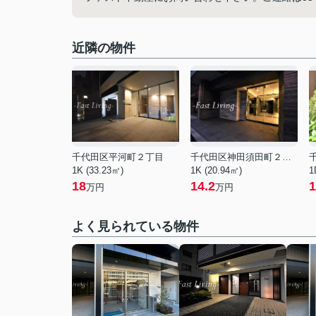
近隣の物件
千代田区平河町２丁目
千代田区神田須田町２丁目
1K (33.23㎡)
1K (20.94㎡)
1
18
14.2
1
万円
万円
よく見られている物件