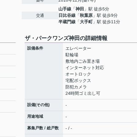
2018年12月(築7年)
築年
山手線
「
神田
」駅 徒歩5分
日比谷線
「
秋葉原
」駅 徒歩9分
交通
半蔵門線
「
大手町
」駅 徒歩11分
ザ・パークワンズ神田の詳細情報
設備条件
エレベーター
駐輪場
敷地内ごみ置き場
インターネット対応
オートロック
宅配ボックス
防犯カメラ
24時間ゴミ出し可
設備(その他)
-
用途地域
-
募集戸数 / 総戸数
- / -