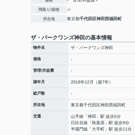
-
管理/共益費
-
価格
-/-
間取り/面積
東京都
千代田区
神田西福田町
所在地
ザ・パークワンズ神田の基本情報
物件名
ザ・パークワンズ神田
価格
-
管理/共益費
-
築年月
2018年12月（築7年）
総戸数
-
所在地
東京都
千代田区
神田西福田町
交通
山手線
「
神田
」駅 徒歩5分
日比谷線
「
秋葉原
」駅 徒歩9分
半蔵門線
「
大手町
」駅 徒歩11分