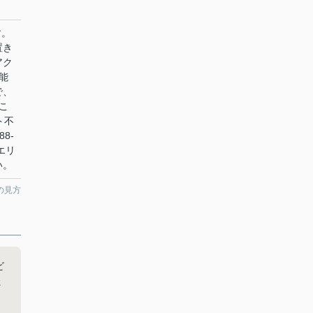
す。
置き
アク
能
で、
こ
ト不
8-
エリ
い。
の見方
ビ
た
、