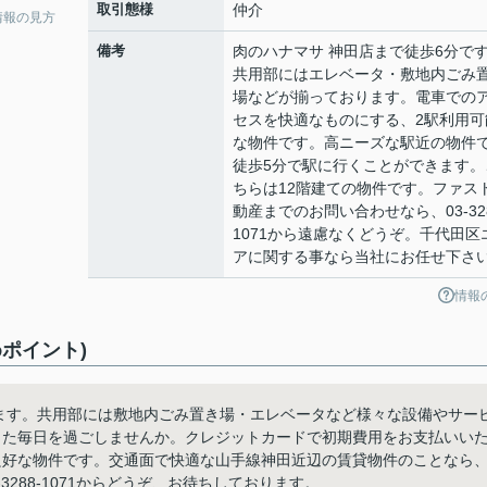
取引態様
仲介
情報の見方
備考
肉のハナマサ 神田店まで徒歩6分で
共用部にはエレベータ・敷地内ごみ
場などが揃っております。電車での
セスを快適なものにする、2駅利用可
な物件です。高ニーズな駅近の物件
徒歩5分で駅に行くことができます。
ちらは12階建ての物件です。ファス
動産までのお問い合わせなら、03-328
1071から遠慮なくどうぞ。千代田区
アに関する事なら当社にお任せ下さ
情報
ポイント)
ります。共用部には敷地内ごみ置き場・エレベータなど様々な設備やサー
した毎日を過ごしませんか。クレジットカードで初期費用をお支払いい
良好な物件です。交通面で快適な山手線神田近辺の賃貸物件のことなら
288-1071からどうぞ、お待ちしております。