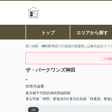
トップ
エリアから探す
四ツ谷駅・麴町駅周辺での賃貸の部屋探しは株式会社ファ
この物
ザ・パークワンズ神田
-
管理/共益費 -
東京都
千代田区
神田西福田町
山手線「神田」駅徒歩5分
日比谷線「秋葉原」駅徒
1
/
4