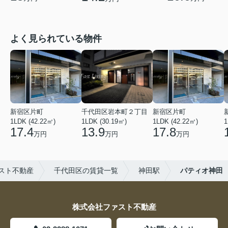
よく見られている物件
新宿区片町
千代田区岩本町２丁目
新宿区片町
1LDK (42.22㎡)
1LDK (30.19㎡)
1LDK (42.22㎡)
1
17.4
13.9
17.8
万円
万円
万円
スト不動産
千代田区の賃貸一覧
神田駅
パティオ神田
株式会社ファスト不動産