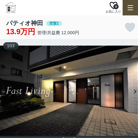
0
お気に入り
パティオ神田
空室1
13.9万円
管理/共益費 12,000円
1
/
13