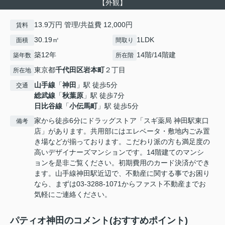
【外観】
13.9万円 管理/共益費 12,000円
賃料
30.19㎡
1LDK
面積
間取り
築12年
14階/14階建
築年数
所在階
東京都
千代田区
岩本町
２丁目
所在地
山手線
「
神田
」駅 徒歩5分
交通
総武線
「
秋葉原
」駅 徒歩7分
日比谷線
「
小伝馬町
」駅 徒歩5分
家から徒歩6分にドラッグストア「スギ薬局 神田駅東口
備考
店」があります。共用部にはエレベータ・敷地内ごみ置
き場などが揃っております。こだわり派の方も満足度の
高いデザイナーズマンションです。14階建てのマンシ
ョンを是非ご覧ください。初期費用のカード決済ができ
ます。山手線神田駅近辺で、不動産に関する事でお困り
なら、まずは03-3288-1071からファスト不動産までお
気軽にご連絡ください。
パティオ神田のコメント(おすすめポイント)