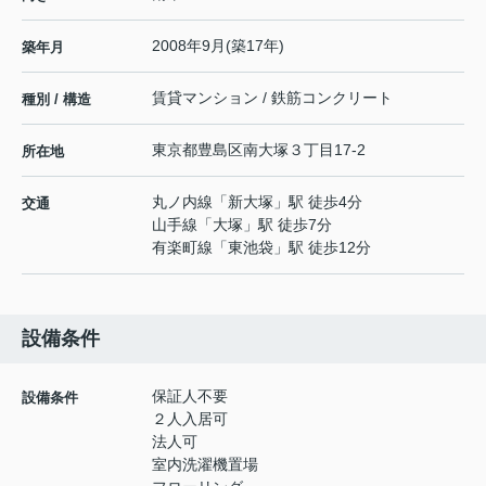
2008年9月(築17年)
築年月
賃貸マンション / 鉄筋コンクリート
種別 / 構造
東京都
豊島区
南大塚
３丁目17-2
所在地
丸ノ内線
「
新大塚
」駅 徒歩4分
交通
山手線
「
大塚
」駅 徒歩7分
有楽町線
「
東池袋
」駅 徒歩12分
設備条件
保証人不要
設備条件
２人入居可
法人可
室内洗濯機置場