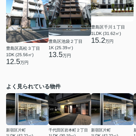
豊島区千川１丁目
1LDK (31.62㎡)
15.2
豊島区池袋２丁目
万円
1K (25.39㎡)
豊島区高松３丁目
13.5
1DK (25.56㎡)
万円
12.5
万円
よく見られている物件
新宿区片町
千代田区岩本町２丁目
新宿区片町
1LDK (42.22㎡)
1LDK (30.19㎡)
1LDK (42.22㎡)
1