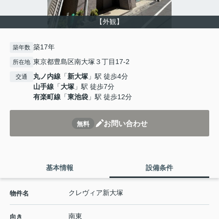
【外観】
築17年
築年数
東京都豊島区南大塚３丁目17-2
所在地
丸ノ内線
「
新大塚
」駅 徒歩4分
交通
山手線
「
大塚
」駅 徒歩7分
有楽町線
「
東池袋
」駅 徒歩12分
お問い合わせ
無料
基本情報
設備条件
クレヴィア新大塚
物件名
南東
向き