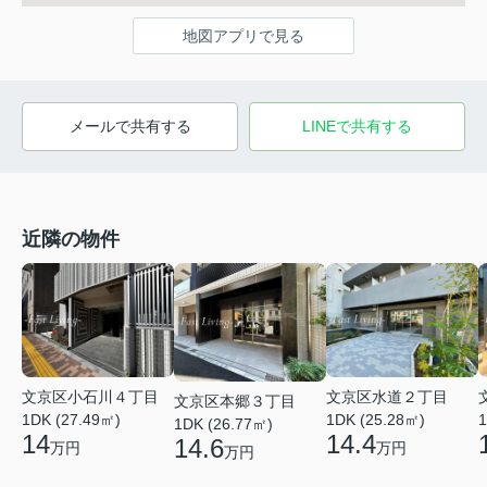
地図アプリで見る
メールで共有する
LINEで共有する
近隣の物件
文京区小石川４丁目
文京区水道２丁目
文京区本郷３丁目
1DK (27.49㎡)
1DK (25.28㎡)
1
1DK (26.77㎡)
14
14.4
14.6
万円
万円
万円