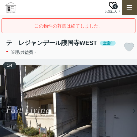
0
お気に入り
この物件の募集は終了しました。
テ レジャンデール護国寺WEST
空室0
-
管理/共益費 -
1
/
4