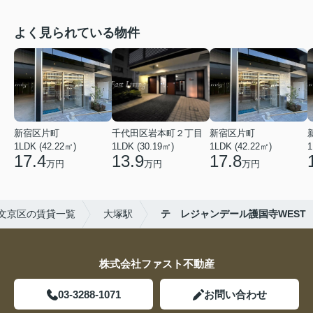
よく見られている物件
新宿区片町
千代田区岩本町２丁目
新宿区片町
1LDK (42.22㎡)
1LDK (30.19㎡)
1LDK (42.22㎡)
1
17.4
13.9
17.8
万円
万円
万円
文京区の賃貸一覧
大塚駅
テ レジャンデール護国寺WEST
株式会社ファスト不動産
03-3288-1071
お問い合わせ