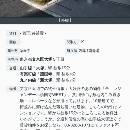
【外観】
- 管理/共益費 -
賃料
-
1K
面積
間取り
築5年
2階/10階建
築年数
所在階
東京都
文京区
大塚
５丁目
所在地
山手線
「
大塚
」駅 徒歩15分
交通
有楽町線
「
護国寺
」駅 徒歩4分
丸ノ内線
「
新大塚
」駅 徒歩7分
文京区近辺での物件情報：大好評のあの物件「テ レジ
備考
ャンデール護国寺WEST」。共用部には敷地内ごみ置き
場・エレベータなどが揃っております。10階建てで、
街並みに溶け込んだ落ち着いた建物。こちらの物件はマ
ンションです。駅から徒歩15分のところにある物件は
いかがでしょうか。交通利便性の高い山手線大塚近くで
賃貸物件をお探しなら、03-3288-1071にてファスト不