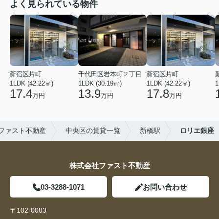
よく見られている物件
新宿区片町
千代田区岩本町２丁目
新宿区片町
1LDK (42.22㎡)
1LDK (30.19㎡)
1LDK (42.22㎡)
1
17.4
13.9
17.8
万円
万円
万円
ファスト不動産
中央区の賃貸一覧
新橋駅
ロリエ銀座
株式会社ファスト不動産
03-3288-1071
お問い合わせ
〒102-0083