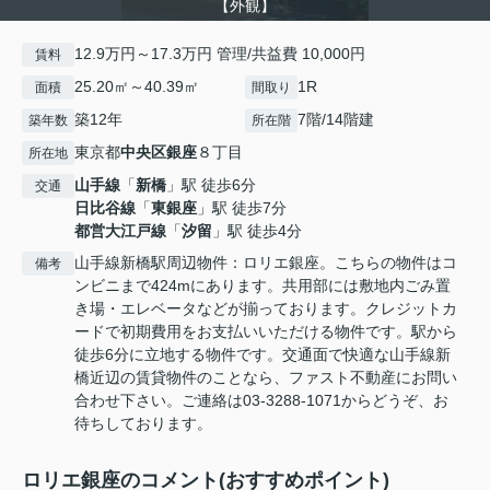
【外観】
12.9万円～17.3万円 管理/共益費 10,000円
賃料
25.20㎡～40.39㎡
1R
面積
間取り
築12年
7階/14階建
築年数
所在階
東京都
中央区
銀座
８丁目
所在地
山手線
「
新橋
」駅 徒歩6分
交通
日比谷線
「
東銀座
」駅 徒歩7分
都営大江戸線
「
汐留
」駅 徒歩4分
山手線新橋駅周辺物件：ロリエ銀座。こちらの物件はコ
備考
ンビニまで424mにあります。共用部には敷地内ごみ置
き場・エレベータなどが揃っております。クレジットカ
ードで初期費用をお支払いいただける物件です。駅から
徒歩6分に立地する物件です。交通面で快適な山手線新
橋近辺の賃貸物件のことなら、ファスト不動産にお問い
合わせ下さい。ご連絡は03-3288-1071からどうぞ、お
待ちしております。
ロリエ銀座のコメント(おすすめポイント)