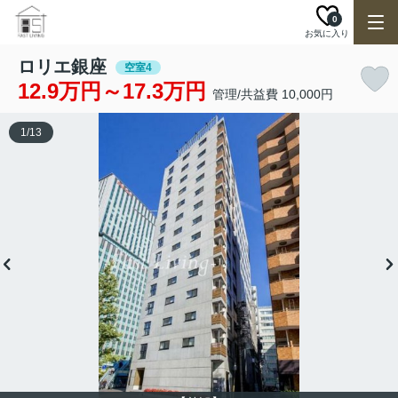
0
お気に入り
ロリエ銀座
空室4
12.9万円～17.3万円
管理/共益費 10,000円
1
/
13