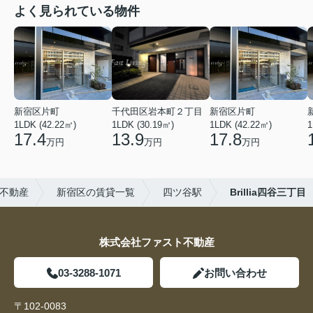
よく見られている物件
新宿区片町
千代田区岩本町２丁目
新宿区片町
1LDK (42.22㎡)
1LDK (30.19㎡)
1LDK (42.22㎡)
1
17.4
13.9
17.8
万円
万円
万円
不動産
新宿区の賃貸一覧
四ツ谷駅
Brillia四谷三丁目
株式会社ファスト不動産
03-3288-1071
お問い合わせ
〒102-0083