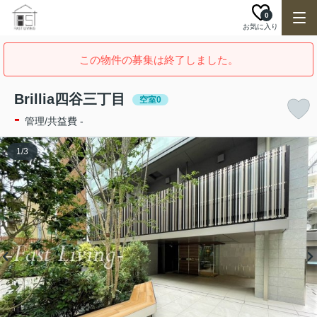
0
お気に入り
この物件の募集は終了しました。
Brillia四谷三丁目
空室0
-
管理/共益費 -
1
/
3