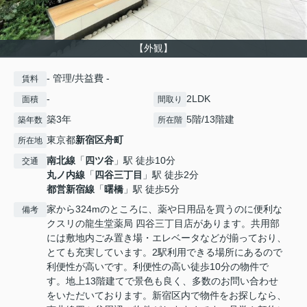
【外観】
- 管理/共益費 -
賃料
-
2LDK
面積
間取り
築3年
5階/13階建
築年数
所在階
東京都
新宿区
舟町
所在地
南北線
「
四ツ谷
」駅 徒歩10分
交通
丸ノ内線
「
四谷三丁目
」駅 徒歩2分
都営新宿線
「
曙橋
」駅 徒歩5分
家から324mのところに、薬や日用品を買うのに便利な
備考
クスリの龍生堂薬局 四谷三丁目店があります。共用部
には敷地内ごみ置き場・エレベータなどが揃っており、
とても充実しています。2駅利用できる場所にあるので
利便性が高いです。利便性の高い徒歩10分の物件で
す。地上13階建てで景色も良く、多数のお問い合わせ
をいただいております。新宿区内で物件をお探しなら、