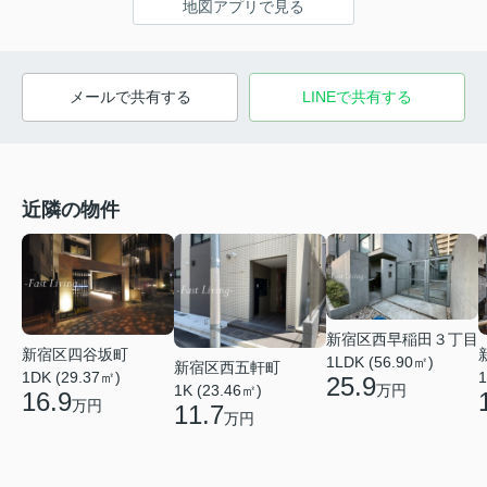
地図アプリで見る
メールで共有する
LINEで共有する
近隣の物件
新宿区西早稲田３丁目
新宿区四谷坂町
1LDK (56.90㎡)
新宿区西五軒町
1DK (29.37㎡)
1
25.9
万円
1K (23.46㎡)
16.9
万円
11.7
万円