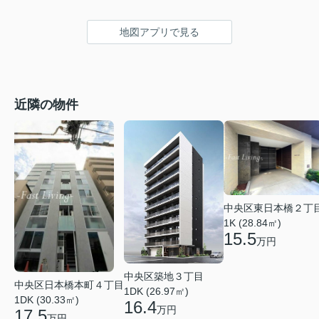
地図アプリで見る
近隣の物件
中央区東日本橋２丁
1K (28.84㎡)
15.5
万円
中央区築地３丁目
中央区日本橋本町４丁目
1DK (26.97㎡)
1DK (30.33㎡)
16.4
万円
17.5
万円