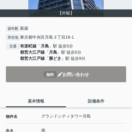
【外観】
新築
築年数
東京都中央区月島３丁目18-1
所在地
有楽町線
「
月島
」駅 徒歩5分
交通
都営大江戸線
「
月島
」駅 徒歩5分
都営大江戸線
「
勝どき
」駅 徒歩9分
お問い合わせ
無料
基本情報
設備条件
グランドシティタワー月島
物件名
南
向き