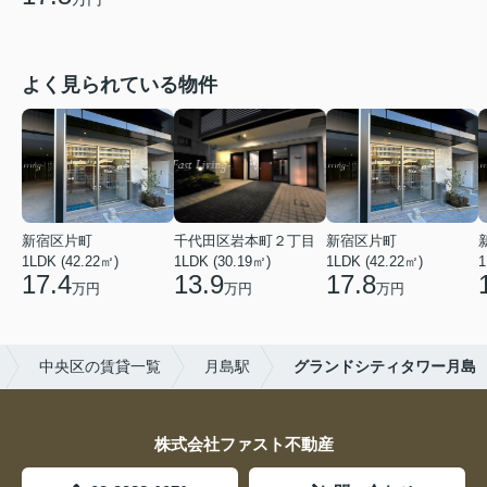
よく見られている物件
新宿区片町
千代田区岩本町２丁目
新宿区片町
1LDK (42.22㎡)
1LDK (30.19㎡)
1LDK (42.22㎡)
1
17.4
13.9
17.8
万円
万円
万円
中央区の賃貸一覧
月島駅
グランドシティタワー月島
株式会社ファスト不動産