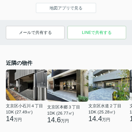
地図アプリで見る
メールで共有する
LINEで共有する
近隣の物件
文京区小石川４丁目
文京区水道２丁目
文京区本郷３丁目
1DK (27.49㎡)
1DK (25.28㎡)
1
1DK (26.77㎡)
14
14.4
14.6
万円
万円
万円