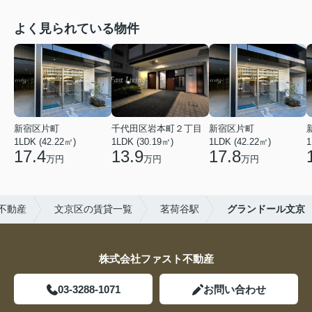
よく見られている物件
新宿区片町
千代田区岩本町２丁目
新宿区片町
1LDK (42.22㎡)
1LDK (30.19㎡)
1LDK (42.22㎡)
1
17.4
13.9
17.8
万円
万円
万円
不動産
文京区の賃貸一覧
茗荷谷駅
グランドール文京
株式会社ファスト不動産
03-3288-1071
お問い合わせ