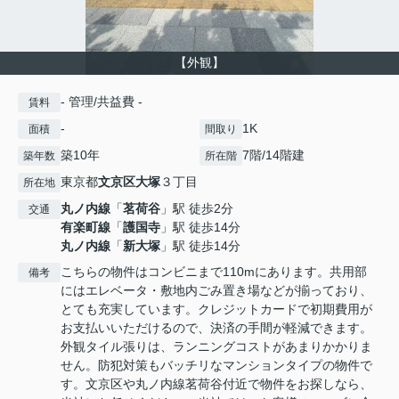
【外観】
- 管理/共益費 -
賃料
-
1K
面積
間取り
築10年
7階/14階建
築年数
所在階
東京都
文京区
大塚
３丁目
所在地
丸ノ内線
「
茗荷谷
」駅 徒歩2分
交通
有楽町線
「
護国寺
」駅 徒歩14分
丸ノ内線
「
新大塚
」駅 徒歩14分
こちらの物件はコンビニまで110mにあります。共用部
備考
にはエレベータ・敷地内ごみ置き場などが揃っており、
とても充実しています。クレジットカードで初期費用が
お支払いいただけるので、決済の手間が軽減できます。
外観タイル張りは、ランニングコストがあまりかかりま
せん。防犯対策もバッチリなマンションタイプの物件で
す。文京区や丸ノ内線茗荷谷付近で物件をお探しなら、