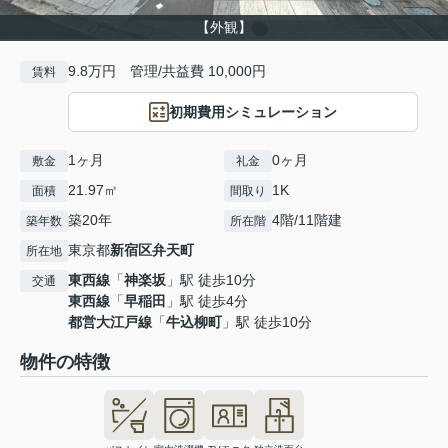
【外観】
9.8万円 管理/共益費 10,000円
賃料
初期費用シミュレーション
1ヶ月
0ヶ月
敷金
礼金
21.97㎡
1K
面積
間取り
築20年
4階/11階建
築年数
所在階
東京都
新宿区
弁天町
所在地
東西線
「
神楽坂
」駅 徒歩10分
交通
東西線
「
早稲田
」駅 徒歩4分
都営大江戸線
「
牛込柳町
」駅 徒歩10分
物件の特徴