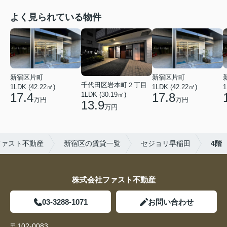
よく見られている物件
新宿区片町
新宿区片町
千代田区岩本町２丁目
1LDK (42.22㎡)
1LDK (42.22㎡)
1
1LDK (30.19㎡)
17.4
17.8
万円
万円
13.9
万円
ファスト不動産
新宿区の賃貸一覧
セジョリ早稲田
4階
株式会社ファスト不動産
03-3288-1071
お問い合わせ
〒102-0083