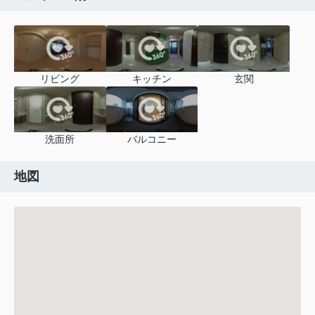
リビング
キッチン
玄関
洗面所
バルコニー
地図