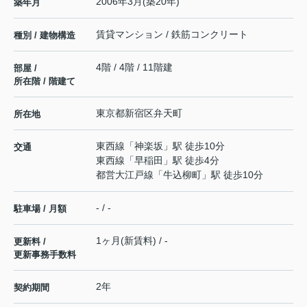
2006年3月(築20年)
築年月
賃貸マンション / 鉄筋コンクリート
種別 / 建物構造
4階 / 4階 / 11階建
部屋 /
所在階 / 階建て
東京都
新宿区
弁天町
所在地
東西線
「
神楽坂
」駅 徒歩10分
交通
東西線
「
早稲田
」駅 徒歩4分
都営大江戸線
「
牛込柳町
」駅 徒歩10分
- / -
駐車場 / 月額
1ヶ月(新賃料) / -
更新料 /
更新事務手数料
2年
契約期間