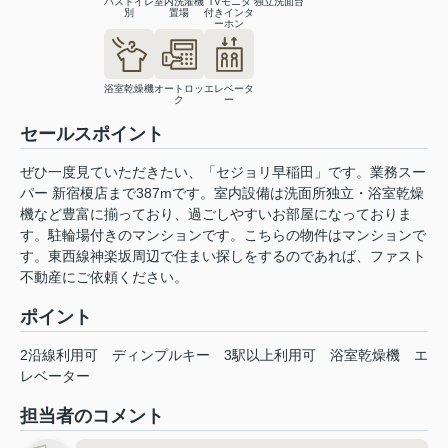
バストイレ
室内洗濯機
TVモニタ
独立洗面台
別
置場
付きインタ
ーホン
浴室乾燥機
オートロッ
エレベータ
ク
ー
セールスポイント
ぜひ一度見ていただきたい、「セジョリ早稲田」です。業務スー
パー 新宿榎店まで387mです。室内設備は洗面所独立・浴室乾燥
機など豊富に揃っており、過ごしやすいお部屋になっておりま
す。駐輪場付きのマンションです。こちらの物件はマンションで
す。東西線神楽坂周辺で住まい探しをするのであれば、ファスト
不動産にご依頼ください。
ポイント
2沿線利用可
ディンプルキー
3駅以上利用可
浴室乾燥機
エ
レベーター
担当者のコメント