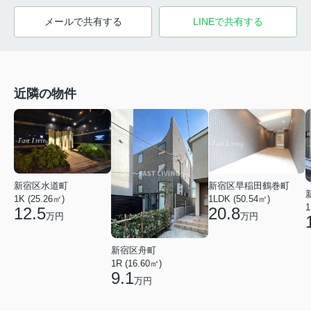
メールで共有する
LINEで共有する
近隣の物件
新宿区早稲田鶴巻町
新宿区水道町
1LDK (50.54㎡)
1K (25.26㎡)
1
20.8
12.5
万円
万円
新宿区舟町
1R (16.60㎡)
9.1
万円