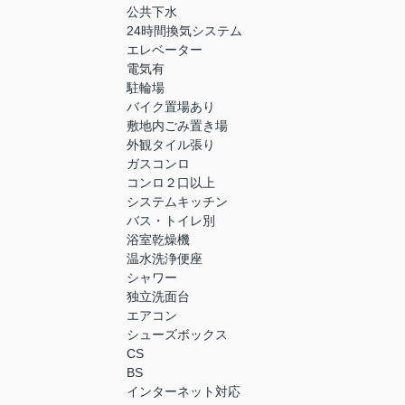
公共下水
24時間換気システム
エレベーター
電気有
駐輪場
バイク置場あり
敷地内ごみ置き場
外観タイル張り
ガスコンロ
コンロ２口以上
システムキッチン
バス・トイレ別
浴室乾燥機
温水洗浄便座
シャワー
独立洗面台
エアコン
シューズボックス
CS
BS
インターネット対応