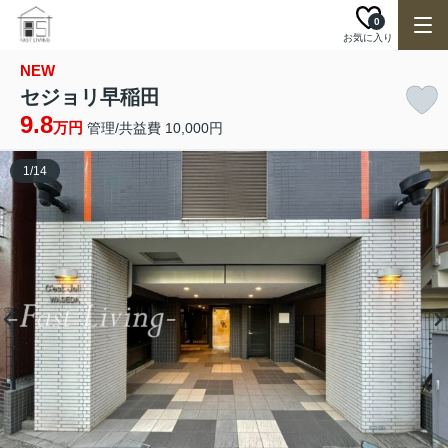
0
お気に入り
NEW
セジョリ早稲田
9.8
万円
管理/共益費 10,000円
1
/
14