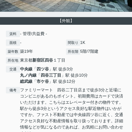
【外観】
- 管理/共益費 -
賃料
-
1K
面積
間取り
築19年
5階/7階建
築年数
所在階
東京都
新宿区
四谷
１丁目
所在地
中央線
「
四ツ谷
」駅 徒歩3分
交通
丸ノ内線
「
四谷三丁目
」駅 徒歩10分
総武線
「
市ケ谷
」駅 徒歩12分
ファミリーマート 四谷二丁目店まで徒歩3分と近場に
備考
コンビニがあるのもポイント。初期費用はカードで決済
いただけます。こちらはエレベーター付きの物件です。
駅から徒歩3分というアクセス良好な駅近物件はいかが
ですか。ファスト不動産では中央線四ツ谷に近く、交通
アクセス良好な不動産情報を取り扱っております。詳細
情報などが気になるのであれば、お気軽にお問い合わせ