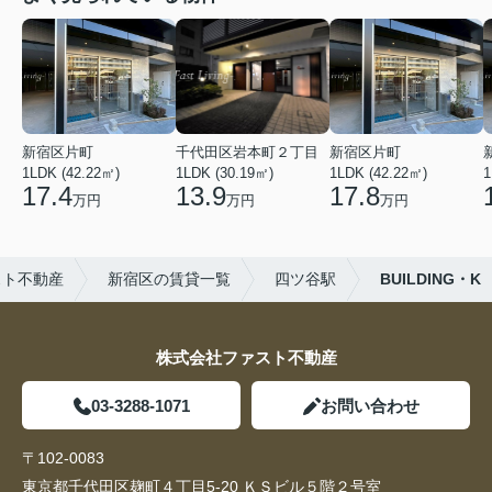
新宿区片町
千代田区岩本町２丁目
新宿区片町
1LDK (42.22㎡)
1LDK (30.19㎡)
1LDK (42.22㎡)
1
17.4
13.9
17.8
万円
万円
万円
スト不動産
新宿区の賃貸一覧
四ツ谷駅
BUILDING・K
株式会社ファスト不動産
03-3288-1071
お問い合わせ
〒102-0083
東京都千代田区麹町４丁目5-20 ＫＳビル５階２号室