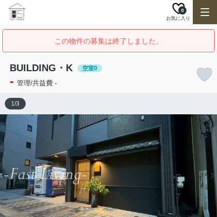
0
お気に入り
この物件の募集は終了しました。
BUILDING・K
空室0
-
管理/共益費 -
1
/
3