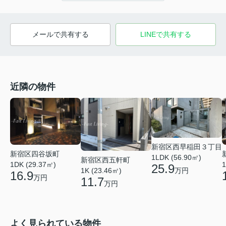
メールで共有する
LINEで共有する
近隣の物件
新宿区西早稲田３丁目
新宿区四谷坂町
1LDK (56.90㎡)
新宿区西五軒町
1DK (29.37㎡)
1
25.9
万円
1K (23.46㎡)
16.9
万円
11.7
万円
よく見られている物件