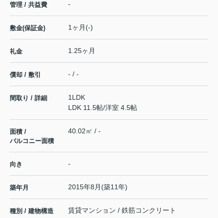
-
管理 / 共益費
1ヶ月(-)
敷金(保証金)
1.25ヶ月
礼金
- / -
償却 / 敷引
1LDK
間取り / 詳細
LDK 11.5帖
/
洋室 4.5帖
40.02㎡ / -
面積 /
バルコニー面積
-
向き
2015年8月(築11年)
築年月
賃貸マンション / 鉄筋コンクリート
種別 / 建物構造