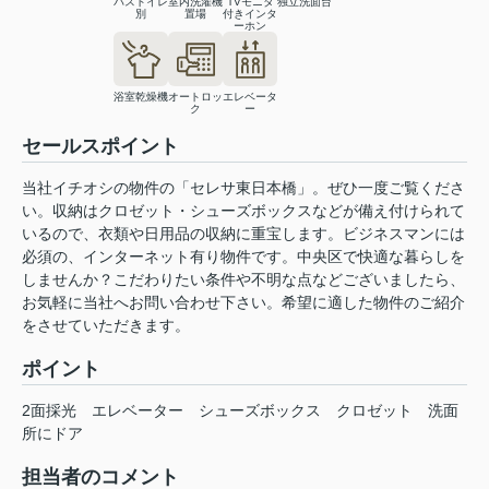
バストイレ
室内洗濯機
TVモニタ
独立洗面台
別
置場
付きインタ
ーホン
浴室乾燥機
オートロッ
エレベータ
ク
ー
セールスポイント
当社イチオシの物件の「セレサ東日本橋」。ぜひ一度ご覧くださ
い。収納はクロゼット・シューズボックスなどが備え付けられて
いるので、衣類や日用品の収納に重宝します。ビジネスマンには
必須の、インターネット有り物件です。中央区で快適な暮らしを
しませんか？こだわりたい条件や不明な点などございましたら、
お気軽に当社へお問い合わせ下さい。希望に適した物件のご紹介
をさせていただきます。
ポイント
2面採光
エレベーター
シューズボックス
クロゼット
洗面
所にドア
担当者のコメント