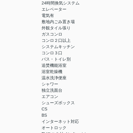
24時間換気システム
エレベーター
電気有
敷地内ごみ置き場
外観タイル張り
ガスコンロ
コンロ２口以上
システムキッチン
コンロ３口
バス・トイレ別
追焚機能浴室
浴室乾燥機
温水洗浄便座
シャワー
独立洗面台
エアコン
シューズボックス
CS
BS
インターネット対応
オートロック