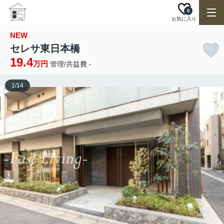
0
お気に入り
NEW
セレサ東日本橋
19.4
万円
管理/共益費 -
1
/
14