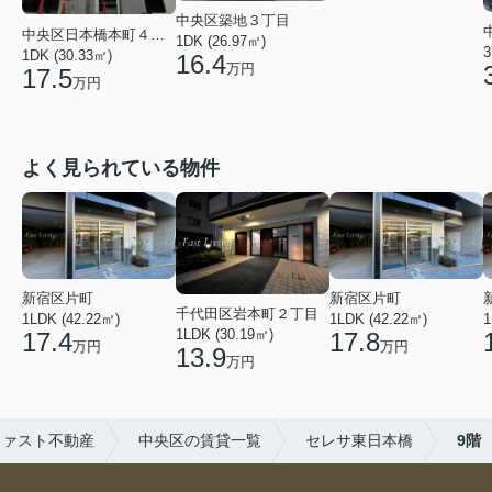
中央区築地３丁目
中央区日本橋本町４丁目
1DK (26.97㎡)
3
1DK (30.33㎡)
16.4
万円
17.5
万円
よく見られている物件
新宿区片町
新宿区片町
千代田区岩本町２丁目
1LDK (42.22㎡)
1LDK (42.22㎡)
1
1LDK (30.19㎡)
17.4
17.8
万円
万円
13.9
万円
ファスト不動産
中央区の賃貸一覧
セレサ東日本橋
9階