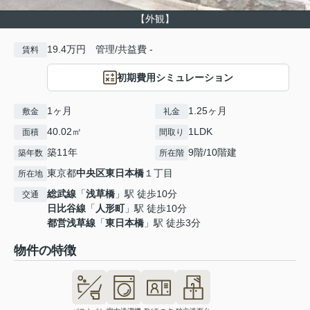
【外観】
19.4万円 管理/共益費 -
賃料
初期費用シミュレーション
1ヶ月
1.25ヶ月
敷金
礼金
40.02㎡
1LDK
面積
間取り
築11年
9階/10階建
築年数
所在階
東京都
中央区
東日本橋
１丁目
所在地
総武線
「
浅草橋
」駅 徒歩10分
交通
日比谷線
「
人形町
」駅 徒歩10分
都営浅草線
「
東日本橋
」駅 徒歩3分
物件の特徴