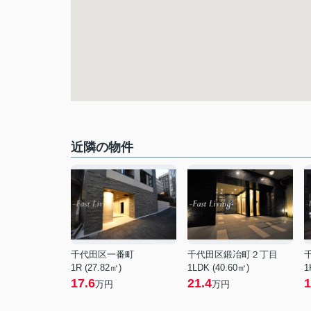
近隣の物件
千代田区一番町
千代田区鍛冶町２丁目
1R (27.82㎡)
1LDK (40.60㎡)
1
17.6
21.4
1
万円
万円