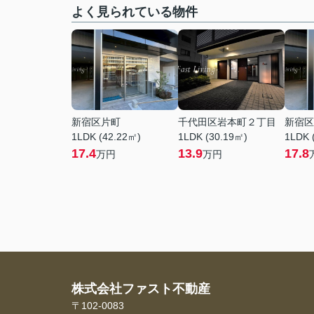
よく見られている物件
新宿区片町
千代田区岩本町２丁目
新宿区
1LDK (42.22㎡)
1LDK (30.19㎡)
1LDK 
17.4
13.9
17.8
万円
万円
株式会社ファスト不動産
〒102-0083