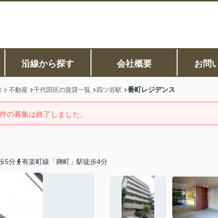
沿線から探す
会社概要
お問
番町レジデンス
スト不動産
千代田区の賃貸一覧
四ツ谷駅
件の募集は終了しました。
歩5分
有楽町線「麹町」駅徒歩4分