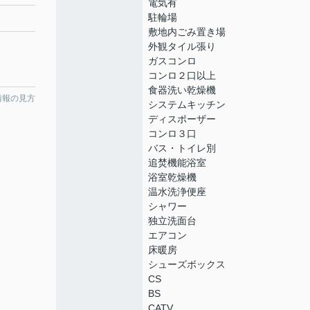
電気有
駐輪場
敷地内ごみ置き場
外観タイル張り
ガスコンロ
コンロ２口以上
食器洗い乾燥機
情報の見方
システムキッチン
ディスポーザー
コンロ３口
バス・トイレ別
追焚機能浴室
浴室乾燥機
温水洗浄便座
シャワー
独立洗面台
エアコン
床暖房
シューズボックス
CS
BS
CATV