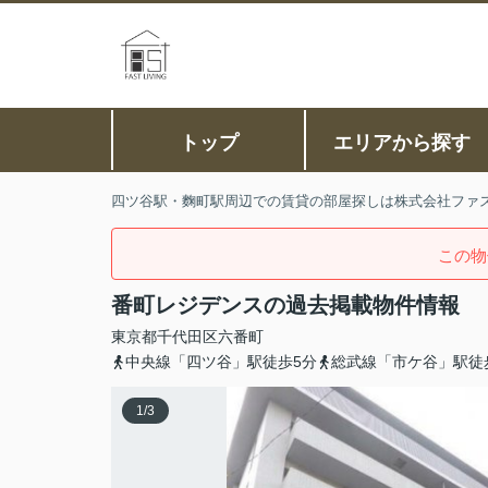
トップ
エリアから探す
四ツ谷駅・麴町駅周辺での賃貸の部屋探しは株式会社ファ
この物
番町レジデンスの過去掲載物件情報
東京都
千代田区
六番町
中央線「四ツ谷」駅徒歩5分
総武線「市ケ谷」駅徒
1
/
3