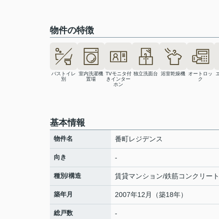
物件の特徴
バストイレ
室内洗濯機
TVモニタ付
独立洗面台
浴室乾燥機
オートロッ
別
置場
きインター
ク
ホン
基本情報
物件名
番町レジデンス
向き
-
種別/構造
賃貸マンション/鉄筋コンクリー
築年月
2007年12月（築18年）
総戸数
-