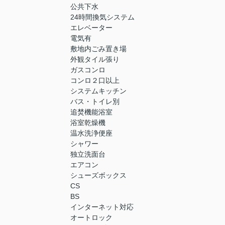
公共下水
24時間換気システム
エレベーター
電気有
敷地内ごみ置き場
外観タイル張り
ガスコンロ
コンロ２口以上
システムキッチン
バス・トイレ別
追焚機能浴室
浴室乾燥機
温水洗浄便座
シャワー
独立洗面台
エアコン
シューズボックス
CS
BS
インターネット対応
オートロック