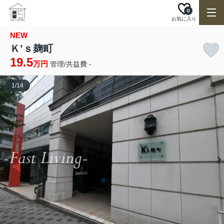
0
お気に入り
NEW
Ｋ’ｓ麹町
19.5
万円
管理/共益費 -
1
/
14