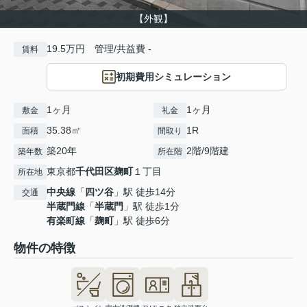
【外観】
19.5万円 管理/共益費 -
賃料
初期費用シミュレーション
1ヶ月
1ヶ月
敷金
礼金
35.38㎡
1R
面積
間取り
築20年
2階/9階建
築年数
所在階
東京都
千代田区
麹町
１丁目
所在地
中央線
「
四ツ谷
」駅 徒歩14分
交通
半蔵門線
「
半蔵門
」駅 徒歩1分
有楽町線
「
麹町
」駅 徒歩6分
物件の特徴