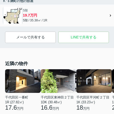
Ｋ’ｓ麹町の他の部屋
5階
19.7万円
5階 / 35.38㎡ / 1R
メールで共有する
LINEで共有する
近隣の物件
千代田区東神田２丁目
千代田区平河町２丁目
千代田区一番町
1DK (30.48㎡)
1K (33.23㎡)
1R (27.82㎡)
1
16.6
18
17.6
万円
万円
万円