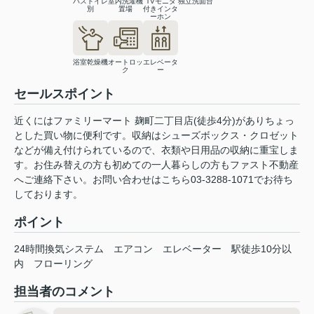
バストイレ
室内洗濯機
TVモニタ
独立洗面台
別
置場
付きインタ
ーホン
浴室乾燥機
オートロッ
エレベータ
ク
ー
セールスポイント
近くにはファミリーマート 麹町二丁目店(徒歩4分)がありちょっ
とした買い物に便利です。収納はシューズボックス・クロゼット
などが備え付けられているので、衣類や日用品の収納に重宝しま
す。お住み替えの方も初めての一人暮らしの方もファスト不動産
へご連絡下さい。お問い合わせはこちら03-3288-1071でお待ち
しております。
ポイント
24時間換気システム
エアコン
エレベーター
駅徒歩10分以
内
フローリング
担当者のコメント