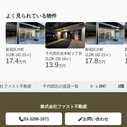
よく見られている物件
新宿区片町
新宿区片町
千代田区岩本町２丁目
1LDK (42.22㎡)
1LDK (42.22㎡)
1
1LDK (30.19㎡)
17.4
17.8
万円
万円
13.9
万円
社ファスト不動産
千代田区の賃貸一覧
Ｋ’ｓ麹町
2階
株式会社ファスト不動産
03-3288-1071
お問い合わせ