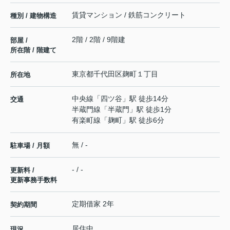
賃貸マンション / 鉄筋コンクリート
種別 / 建物構造
2階 / 2階 / 9階建
部屋 /
所在階 / 階建て
東京都
千代田区
麹町
１丁目
所在地
中央線
「
四ツ谷
」駅 徒歩14分
交通
半蔵門線
「
半蔵門
」駅 徒歩1分
有楽町線
「
麹町
」駅 徒歩6分
無 / -
駐車場 / 月額
- / -
更新料 /
更新事務手数料
定期借家 2年
契約期間
居住中
現況