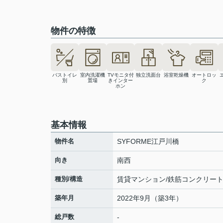
物件の特徴
バストイレ
室内洗濯機
TVモニタ付
独立洗面台
浴室乾燥機
オートロッ
別
置場
きインター
ク
ホン
基本情報
物件名
SYFORME江戸川橋
向き
南西
種別/構造
賃貸マンション/鉄筋コンクリー
築年月
2022年9月（築3年）
総戸数
-