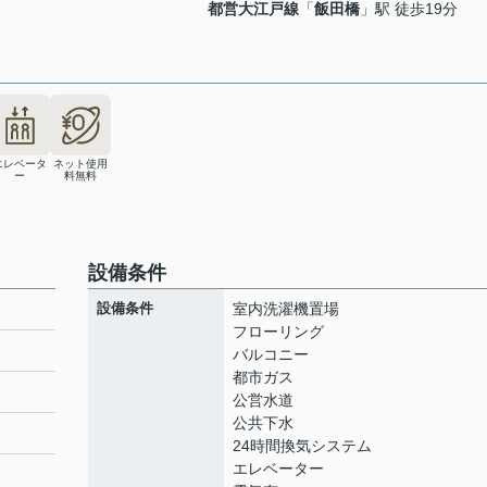
都営大江戸線
「
飯田橋
」駅 徒歩19分
エレベータ
ネット使用
ー
料無料
設備条件
設備条件
室内洗濯機置場
フローリング
バルコニー
都市ガス
ト
公営水道
公共下水
24時間換気システム
エレベーター