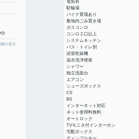
電気有
駐輪場
バイク置場あり
敷地内ごみ置き場
ガスコンロ
9分
コンロ２口以上
システムキッチン
情報の見方
バス・トイレ別
浴室乾燥機
温水洗浄便座
シャワー
独立洗面台
エアコン
シューズボックス
CS
BS
インターネット対応
ネット使用料無料
オートロック
TVモニタ付インターホン
宅配ボックス
ディンプルキー