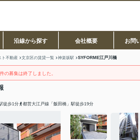
沿線から探す
会社概要
お問
SYFORME江戸川橋
スト不動産
文京区の賃貸一覧
神楽坂駅
件の募集は終了しました。
報
駅徒歩1分
都営大江戸線「飯田橋」駅徒歩19分