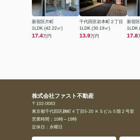
新宿区片町
千代田区岩本町２丁目
新宿区
1LDK (42.22㎡)
1LDK (30.19㎡)
1LDK 
17.4
13.9
17.8
万円
万円
株式会社ファスト不動産
〒102-0083
東京都千代田区麹町４丁目5-20 ＫＳビル５階２号室
営業時間：
10時～19時
定休日：
水曜日