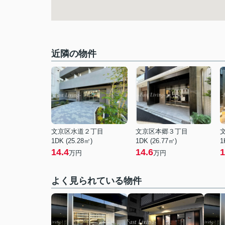
近隣の物件
文京区水道２丁目
文京区本郷３丁目
1DK (25.28㎡)
1DK (26.77㎡)
1
14.4
14.6
1
万円
万円
よく見られている物件