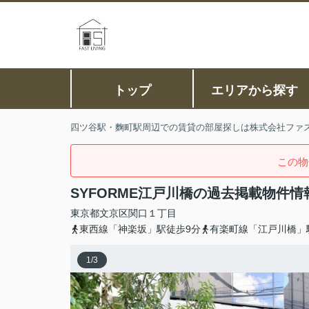
トップ
エリアから探す
四ツ谷駅・麴町駅周辺での賃貸の部屋探しは株式会社ファ
この物
SYFORME江戸川橋の過去掲載物件情
東京都
文京区
関口
１丁目
東西線「神楽坂」駅徒歩9分
有楽町線「江戸川橋」
1
/
3