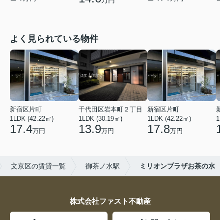
よく見られている物件
新宿区片町
千代田区岩本町２丁目
新宿区片町
1LDK (42.22㎡)
1LDK (30.19㎡)
1LDK (42.22㎡)
1
17.4
13.9
17.8
万円
万円
万円
文京区の賃貸一覧
御茶ノ水駅
ミリオンプラザお茶の水
株式会社ファスト不動産