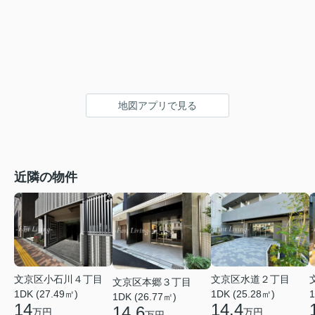
地図アプリで見る
近隣の物件
文京区小石川４丁目
文京区水道２丁目
文京区本郷３丁目
1DK (27.49㎡)
1DK (25.28㎡)
1
1DK (26.77㎡)
14
14.4
14.6
万円
万円
万円