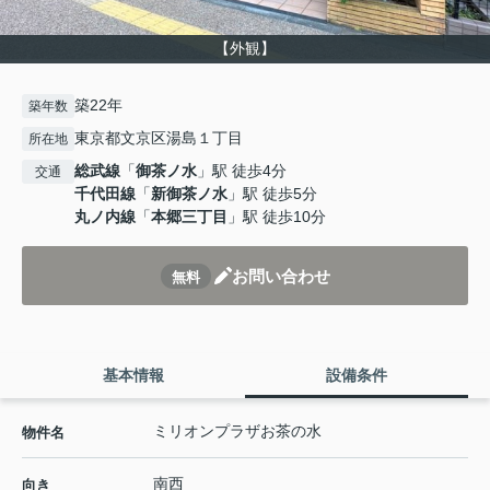
【外観】
築22年
築年数
東京都文京区湯島１丁目
所在地
総武線
「
御茶ノ水
」駅 徒歩4分
交通
千代田線
「
新御茶ノ水
」駅 徒歩5分
丸ノ内線
「
本郷三丁目
」駅 徒歩10分
お問い合わせ
無料
基本情報
設備条件
ミリオンプラザお茶の水
物件名
南西
向き