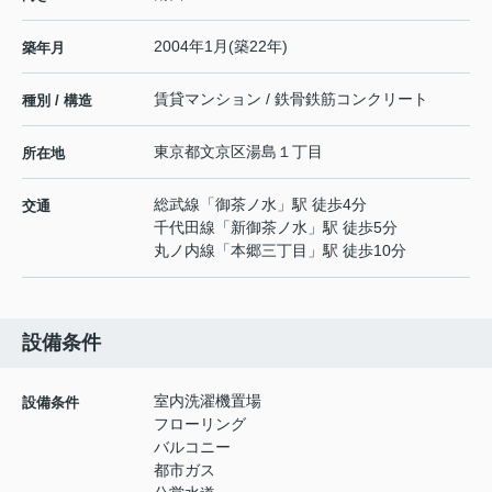
2004年1月(築22年)
築年月
賃貸マンション / 鉄骨鉄筋コンクリート
種別 / 構造
東京都
文京区
湯島
１丁目
所在地
総武線
「
御茶ノ水
」駅 徒歩4分
交通
千代田線
「
新御茶ノ水
」駅 徒歩5分
丸ノ内線
「
本郷三丁目
」駅 徒歩10分
設備条件
室内洗濯機置場
設備条件
フローリング
バルコニー
都市ガス