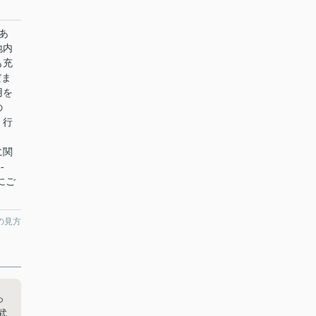
あ
地内
も充
だま
用を
の
。行
に関
-
にご
の見方
っ
武