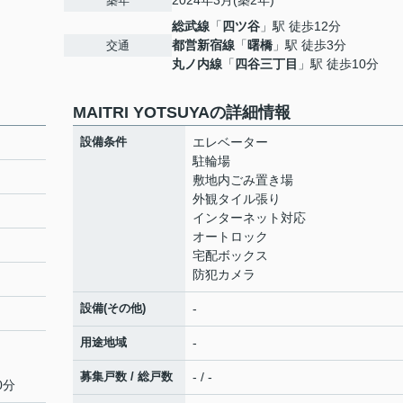
2024年3月(築2年)
築年
総武線
「
四ツ谷
」駅 徒歩12分
都営新宿線
「
曙橋
」駅 徒歩3分
交通
丸ノ内線
「
四谷三丁目
」駅 徒歩10分
MAITRI YOTSUYAの詳細情報
設備条件
エレベーター
駐輪場
敷地内ごみ置き場
外観タイル張り
インターネット対応
オートロック
宅配ボックス
防犯カメラ
設備(その他)
-
用途地域
-
募集戸数 / 総戸数
- / -
0分