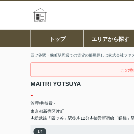
トップ
エリアから探す
四ツ谷駅・麴町駅周辺での賃貸の部屋探しは株式会社ファ
この物
MAITRI YOTSUYA
-
管理/共益費 -
東京都
新宿区
片町
総武線「四ツ谷」駅徒歩12分
都営新宿線「曙橋」駅
1
/
4