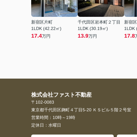
新宿区片町
千代田区岩本町２丁目
新宿区
1LDK (42.22㎡)
1LDK (30.19㎡)
1LDK 
17.4
13.9
17.8
万円
万円
株式会社ファスト不動産
〒102-0083
東京都千代田区麹町４丁目5-20 ＫＳビル５階２号室
営業時間：
10時～19時
定休日：
水曜日