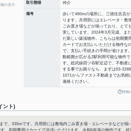
取引態様
仲介
情報の見方
備考
歩いて480mの場所に、三徳住吉店が
ります。共用部にはエレベータ・敷
ごみ置き場などが揃っており、とて
実しています。2024年3月完成、ま
だ新しい築浅物件。こちらは初期費
カードでお支払いいただける物件な
で、支払い手続きの手間が省けます
動範囲が広がる2駅利用可能な物件で
す。総武線四ツ谷駅近辺で、不動産
する事でお困りなら、まずは03-3288
1071からファスト不動産までお気軽
連絡ください。
情報
イント)
まで、335mです。共用部には敷地内ごみ置き場・エレベータなどが揃
です。初期費用はカードで決済いただけます。令和6年築の物件です。総