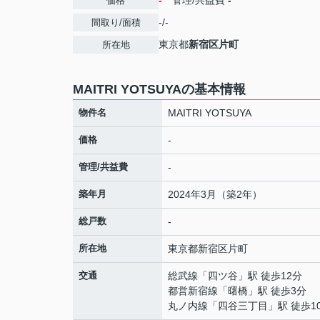
-
管理/共益費
-
価格
-/-
間取り/面積
東京都
新宿区
片町
所在地
MAITRI YOTSUYAの基本情報
物件名
MAITRI YOTSUYA
価格
-
管理/共益費
-
築年月
2024年3月（築2年）
総戸数
-
所在地
東京都
新宿区
片町
交通
総武線
「
四ツ谷
」駅 徒歩12分
都営新宿線
「
曙橋
」駅 徒歩3分
丸ノ内線
「
四谷三丁目
」駅 徒歩1