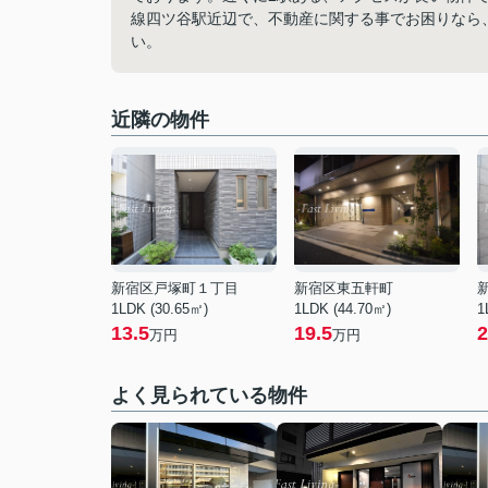
線四ツ谷駅近辺で、不動産に関する事でお困りなら、ま
い。
近隣の物件
新宿区戸塚町１丁目
新宿区東五軒町
1LDK (30.65㎡)
1LDK (44.70㎡)
1
13.5
19.5
2
万円
万円
よく見られている物件