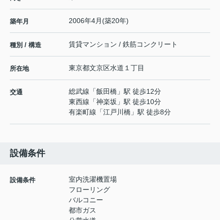
2006年4月(築20年)
築年月
賃貸マンション / 鉄筋コンクリート
種別 / 構造
東京都
文京区
水道
１丁目
所在地
総武線
「
飯田橋
」駅 徒歩12分
交通
東西線
「
神楽坂
」駅 徒歩10分
有楽町線
「
江戸川橋
」駅 徒歩8分
設備条件
室内洗濯機置場
設備条件
フローリング
バルコニー
都市ガス