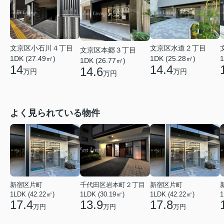
文京区小石川４丁目
文京区水道２丁目
文京区本郷３丁目
1DK (27.49㎡)
1DK (25.28㎡)
1
1DK (26.77㎡)
14
14.4
14.6
万円
万円
万円
よく見られている物件
新宿区片町
千代田区岩本町２丁目
新宿区片町
1LDK (42.22㎡)
1LDK (30.19㎡)
1LDK (42.22㎡)
1
17.4
13.9
17.8
万円
万円
万円