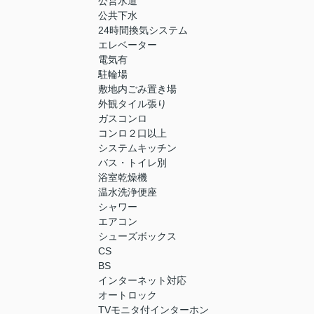
公営水道
公共下水
24時間換気システム
エレベーター
電気有
駐輪場
敷地内ごみ置き場
外観タイル張り
ガスコンロ
コンロ２口以上
システムキッチン
バス・トイレ別
浴室乾燥機
温水洗浄便座
シャワー
エアコン
シューズボックス
CS
BS
インターネット対応
オートロック
TVモニタ付インターホン