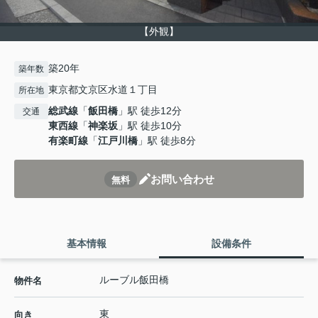
【外観】
築20年
築年数
東京都文京区水道１丁目
所在地
総武線
「
飯田橋
」駅 徒歩12分
交通
東西線
「
神楽坂
」駅 徒歩10分
有楽町線
「
江戸川橋
」駅 徒歩8分
お問い合わせ
無料
基本情報
設備条件
ルーブル飯田橋
物件名
東
向き