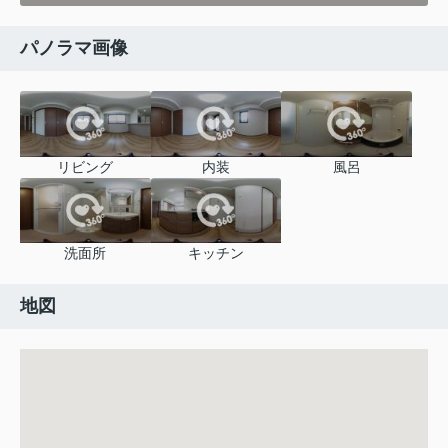
パノラマ画像
リビング
内装
風呂
洗面所
キッチン
地図