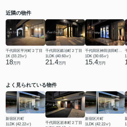
近隣の物件
千代田区平河町２丁目
千代田区神田須田町１丁目
千代田区鍛冶町２丁目
1K (33.23㎡)
1DK (30.65㎡)
1LDK (40.60㎡)
1
18
15.4
21.4
万円
万円
万円
よく見られている物件
新宿区片町
新宿区片町
千代田区岩本町２丁目
1LDK (42.22㎡)
1LDK (42.22㎡)
1