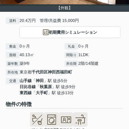
【外観】
20.4万円 管理/共益費 15,000円
賃料
初期費用シミュレーション
0ヶ月
0ヶ月
敷金
礼金
40.13㎡
1LDK
面積
間取り
築9年
2階/14階建
築年数
所在階
東京都
千代田区
神田西福田町
所在地
山手線
「
神田
」駅 徒歩5分
交通
日比谷線
「
秋葉原
」駅 徒歩9分
東西線
「
大手町
」駅 徒歩13分
物件の特徴