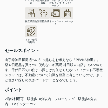
バストイレ
室内洗濯機
TVモニタ
カウンター
別
置場
付きインタ
キッチン
ーホン
独立洗面台
浴室乾燥機
オートロッ
エレベータ
ク
ー
ネット使用
料無料
セールスポイント
山手線神田駅周辺への引っ越しをお考えなら「PEAKS神田」。
薬や日用品を買うのに便利なスギ薬局 神田駅東口店まで372mで
す。千代田区での住まい探しはお任せください！ファスト不動産
スタッフは、不動産について知識を豊富に有しているので、きっ
と住まい探しの良きパートナーとなるでしょう。
ポイント
2沿線利用可
駅徒歩10分以内
フローリング
駅徒歩5分以
内
TVインターホン