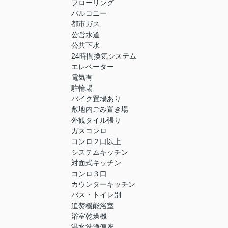
フローリング
バルコニー
都市ガス
公営水道
公共下水
24時間換気システム
エレベーター
電気有
駐輪場
バイク置場あり
敷地内ごみ置き場
外観タイル張り
ガスコンロ
コンロ２口以上
システムキッチン
対面式キッチン
コンロ３口
カウンターキッチン
バス・トイレ別
追焚機能浴室
浴室乾燥機
温水洗浄便座