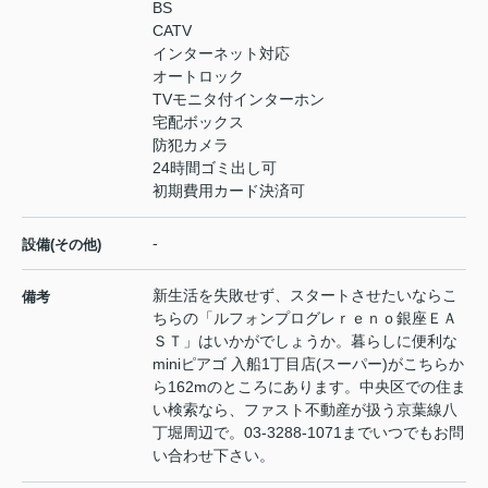
BS
CATV
インターネット対応
オートロック
TVモニタ付インターホン
宅配ボックス
防犯カメラ
24時間ゴミ出し可
初期費用カード決済可
-
設備(その他)
新生活を失敗せず、スタートさせたいならこ
備考
ちらの「ルフォンプログレｒｅｎｏ銀座ＥＡ
ＳＴ」はいかがでしょうか。暮らしに便利な
miniピアゴ 入船1丁目店(スーパー)がこちらか
ら162mのところにあります。中央区での住ま
い検索なら、ファスト不動産が扱う京葉線八
丁堀周辺で。03-3288-1071までいつでもお問
い合わせ下さい。