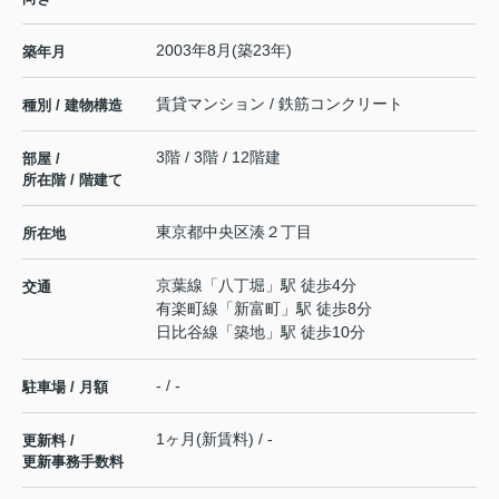
2003年8月(築23年)
築年月
賃貸マンション / 鉄筋コンクリート
種別 / 建物構造
3階 / 3階 / 12階建
部屋 /
所在階 / 階建て
東京都
中央区
湊
２丁目
所在地
京葉線
「
八丁堀
」駅 徒歩4分
交通
有楽町線
「
新富町
」駅 徒歩8分
日比谷線
「
築地
」駅 徒歩10分
- / -
駐車場 / 月額
1ヶ月(新賃料) / -
更新料 /
更新事務手数料