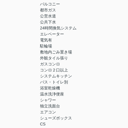
バルコニー
都市ガス
公営水道
公共下水
24時間換気システム
エレベーター
電気有
駐輪場
敷地内ごみ置き場
外観タイル張り
ガスコンロ
コンロ２口以上
システムキッチン
バス・トイレ別
浴室乾燥機
温水洗浄便座
シャワー
独立洗面台
エアコン
シューズボックス
CS