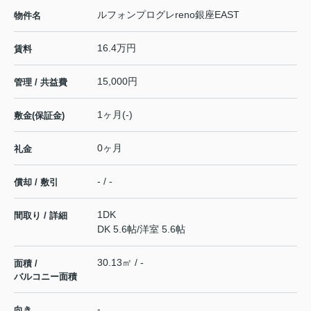
ルフォンプログレreno銀座EAST
物件名
16.4万円
賃料
15,000円
管理 / 共益費
1ヶ月(-)
敷金(保証金)
0ヶ月
礼金
- / -
償却 / 敷引
1DK
間取り / 詳細
DK 5.6帖
/
洋室 5.6帖
30.13㎡ / -
面積 /
バルコニー面積
-
向き