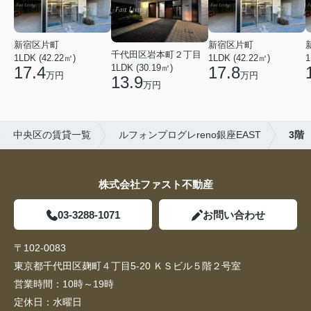
新宿区片町
新宿区片町
千代田区岩本町２丁目
1LDK (42.22㎡)
1LDK (42.22㎡)
1
1LDK (30.19㎡)
17.4
17.8
万円
万円
13.9
万円
中央区の賃貸一覧
ルフォンプログレreno銀座EAST
3階
株式会社ファスト不動産
03-3288-1071
お問い合わせ
〒102-0083
東京都千代田区麹町４丁目5-20 ＫＳビル５階２号室
営業時間：
10時～19時
定休日：
水曜日