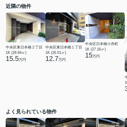
近隣の物件
中央区日本橋小舟町
中央区東日本橋２丁目
中央区東日本橋１丁目
1K (27.16㎡)
1K (28.84㎡)
1K (26.01㎡)
15
万円
15.5
12.7
万円
万円
3
よく見られている物件