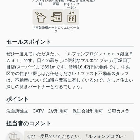
バストイレ
室内洗濯機
TVモニタ
独立洗面台
別
置場
付きインタ
ーホン
浴室乾燥機
オートロッ
エレベータ
ク
ー
セールスポイント
ぜひ一度見ていただきたい、「ルフォンプログレｒｅｎｏ銀座Ｅ
ＡＳＴ」です。日々の暮らしに便利なマルエツ プチ 八丁堀四丁
目店(スーパー)まで391mです。賃料16.4万円の物件です。中央
区での住まい探しはお任せください！ファスト不動産スタッフ
は、不動産について知識を豊富に有しているので、きっと住まい
探しの良きパートナーとなるでしょう。
ポイント
洗面所独立
CATV
2駅利用可
保証会社利用可
防犯カメラ
担当者のコメント
ぜひ一度見ていただきたい、「ルフォンプログレｒ