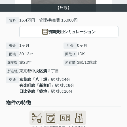
【外観】
16.4万円 管理/共益費 15,000円
賃料
初期費用シミュレーション
1ヶ月
0ヶ月
敷金
礼金
30.13㎡
1DK
面積
間取り
築23年
3階/12階建
築年数
所在階
東京都
中央区
湊
２丁目
所在地
京葉線
「
八丁堀
」駅 徒歩4分
交通
有楽町線
「
新富町
」駅 徒歩8分
日比谷線
「
築地
」駅 徒歩10分
物件の特徴