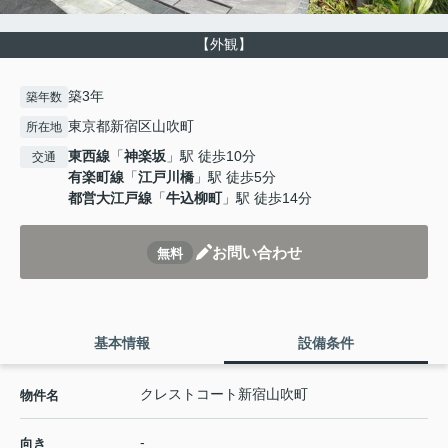
【外観】
築3年
築年数
東京都新宿区山吹町
所在地
東西線
「
神楽坂
」駅 徒歩10分
交通
有楽町線
「
江戸川橋
」駅 徒歩5分
都営大江戸線
「
牛込柳町
」駅 徒歩14分
お問い合わせ
無料
基本情報
設備条件
クレストコート新宿山吹町
物件名
-
向き