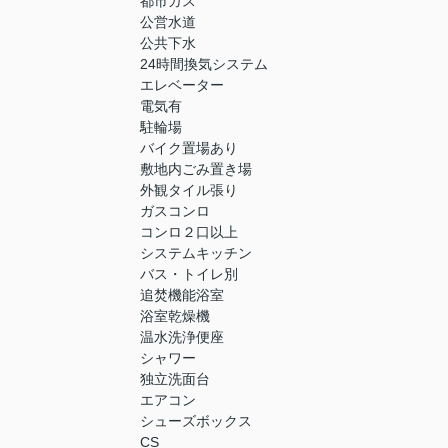
都市ガス
公営水道
公共下水
24時間換気システム
エレベーター
電気有
駐輪場
バイク置場あり
敷地内ごみ置き場
外観タイル張り
ガスコンロ
コンロ２口以上
システムキッチン
バス・トイレ別
追焚機能浴室
浴室乾燥機
温水洗浄便座
シャワー
独立洗面台
エアコン
シューズボックス
CS