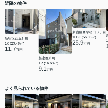
近隣の物件
新宿区西早稲田３丁目
1LDK (56.90㎡)
新宿区西五軒町
1
25.9
万円
1K (23.46㎡)
11.7
万円
新宿区舟町
1R (16.60㎡)
9.1
万円
よく見られている物件