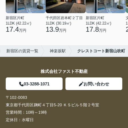
新宿区片町
千代田区岩本町２丁目
新宿区片町
1LDK (42.22㎡)
1LDK (30.19㎡)
1LDK (42.22㎡)
1
17.4
13.9
17.8
万円
万円
万円
新宿区の賃貸一覧
神楽坂駅
クレストコート新宿山吹町
株式会社ファスト不動産
03-3288-1071
お問い合わせ
〒102-0083
東京都千代田区麹町４丁目5-20 ＫＳビル５階２号室
営業時間：
10時～19時
定休日：
水曜日