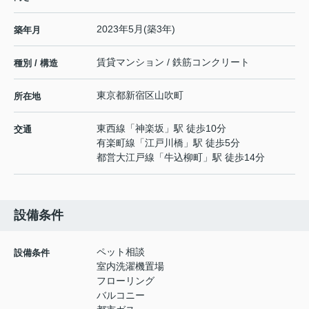
2023年5月(築3年)
築年月
賃貸マンション / 鉄筋コンクリート
種別 / 構造
東京都
新宿区
山吹町
所在地
東西線
「
神楽坂
」駅 徒歩10分
交通
有楽町線
「
江戸川橋
」駅 徒歩5分
都営大江戸線
「
牛込柳町
」駅 徒歩14分
設備条件
ペット相談
設備条件
室内洗濯機置場
フローリング
バルコニー