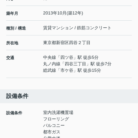
2013年10月(築12年)
築年月
賃貸マンション / 鉄筋コンクリート
種別 / 構造
東京都
新宿区
四谷
２丁目
所在地
中央線
「
四ツ谷
」駅 徒歩5分
交通
丸ノ内線
「
四谷三丁目
」駅 徒歩7分
総武線
「
市ケ谷
」駅 徒歩15分
設備条件
室内洗濯機置場
設備条件
フローリング
バルコニー
都市ガス