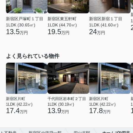
新宿区戸塚町１丁目
新宿区東五軒町
新宿区新宿１丁目
1
1LDK (30.65㎡)
1LDK (44.70㎡)
1LDK (41.60㎡)
13.5
19.5
24
万円
万円
万円
よく見られている物件
新宿区片町
千代田区岩本町２丁目
新宿区片町
1LDK (42.22㎡)
1LDK (30.19㎡)
1LDK (42.22㎡)
1
17.4
13.9
17.8
万円
万円
万円