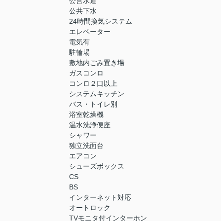
公営水道
公共下水
24時間換気システム
エレベーター
電気有
駐輪場
敷地内ごみ置き場
ガスコンロ
コンロ２口以上
システムキッチン
バス・トイレ別
浴室乾燥機
温水洗浄便座
シャワー
独立洗面台
エアコン
シューズボックス
CS
BS
インターネット対応
オートロック
TVモニタ付インターホン