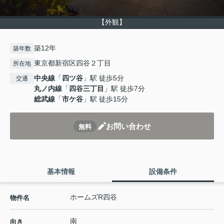
【外観】
築12年
築年数
東京都新宿区四谷２丁目
所在地
中央線
「
四ツ谷
」駅 徒歩5分
交通
丸ノ内線
「
四谷三丁目
」駅 徒歩7分
総武線
「
市ケ谷
」駅 徒歩15分
お問い合わせ
無料
基本情報
設備条件
ホームズR四谷
物件名
南
向き