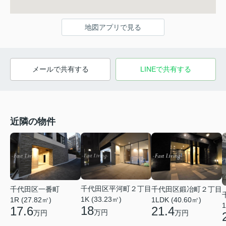
地図アプリで見る
メールで共有する
LINEで共有する
近隣の物件
千代田区平河町２丁目
千代田区一番町
千代田区鍛冶町２丁目
1K (33.23㎡)
1R (27.82㎡)
1LDK (40.60㎡)
1
18
17.6
21.4
万円
万円
万円