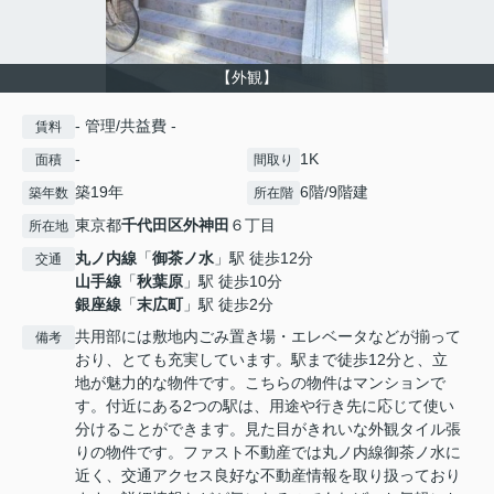
【外観】
- 管理/共益費 -
賃料
-
1K
面積
間取り
築19年
6階/9階建
築年数
所在階
東京都
千代田区
外神田
６丁目
所在地
丸ノ内線
「
御茶ノ水
」駅 徒歩12分
交通
山手線
「
秋葉原
」駅 徒歩10分
銀座線
「
末広町
」駅 徒歩2分
共用部には敷地内ごみ置き場・エレベータなどが揃って
備考
おり、とても充実しています。駅まで徒歩12分と、立
地が魅力的な物件です。こちらの物件はマンションで
す。付近にある2つの駅は、用途や行き先に応じて使い
分けることができます。見た目がきれいな外観タイル張
りの物件です。ファスト不動産では丸ノ内線御茶ノ水に
近く、交通アクセス良好な不動産情報を取り扱っており