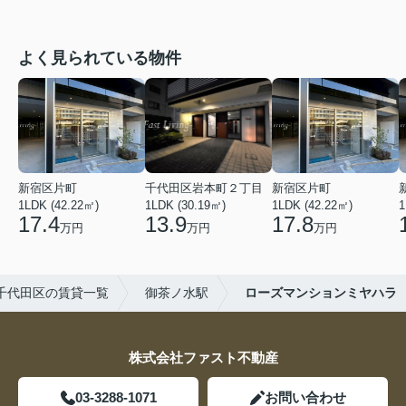
よく見られている物件
新宿区片町
千代田区岩本町２丁目
新宿区片町
1LDK (42.22㎡)
1LDK (30.19㎡)
1LDK (42.22㎡)
1
17.4
13.9
17.8
万円
万円
万円
千代田区の賃貸一覧
御茶ノ水駅
ローズマンションミヤハラ
株式会社ファスト不動産
03-3288-1071
お問い合わせ