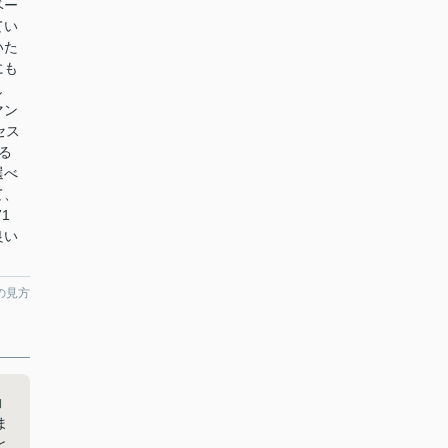
ベー
てい
いた
にも
し
マン
セス
る
選べ
て、
1
良い
の見方
動
ま
と