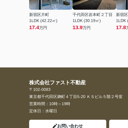
新宿区片町
千代田区岩本町２丁目
新宿区
1LDK (42.22㎡)
1LDK (30.19㎡)
1LDK 
17.4
13.9
17.8
万円
万円
株式会社ファスト不動産
〒102-0083
東京都千代田区麹町４丁目5-20 ＫＳビル５階２号室
営業時間：
10時～19時
定休日：
水曜日
お問い合わせ