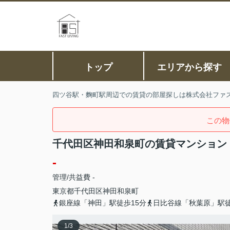
トップ
エリアから探す
四ツ谷駅・麴町駅周辺での賃貸の部屋探しは株式会社ファ
この物
千代田区神田和泉町の賃貸マンション
-
管理/共益費 -
東京都
千代田区
神田和泉町
銀座線「神田」駅徒歩15分
日比谷線「秋葉原」駅徒
1
/
3