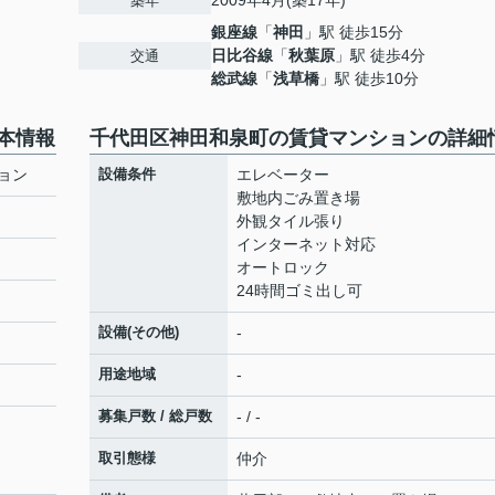
2009年4月(築17年)
築年
銀座線
「
神田
」駅 徒歩15分
日比谷線
「
秋葉原
」駅 徒歩4分
交通
総武線
「
浅草橋
」駅 徒歩10分
本情報
千代田区神田和泉町の賃貸マンションの詳細
ョン
設備条件
エレベーター
敷地内ごみ置き場
外観タイル張り
インターネット対応
オートロック
24時間ゴミ出し可
設備(その他)
-
用途地域
-
募集戸数 / 総戸数
- / -
取引態様
仲介