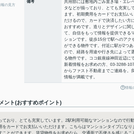
備考
共用部には敷地内ごみ置き場・エレ
情報の見方
タなどが揃っており、とても充実し
ます。初期費用をカードでお支払い
だけるので、カードで決済したい方
おすすめです。造りとデザインに関
て、自信をもって情報を提供できる
ションです。徒歩15分で駅へのアク
ができる物件です。付近に駅が2つあ
ので、経路を用途や行き先によって
る物件です。ココ銀座線神田近辺に
新着情報をお求めの方、03-3288-107
からファスト不動産までご連絡を。
情報が満載です。
情報
ント(おすすめポイント)
っており、とても充実しています。2駅利用可能なマンションなので行
用をカードでお支払いいただけます。こちらはマンションタイプになり
すことができます。賃貸物件をお求めなら、交通面で不便さを感じるこ