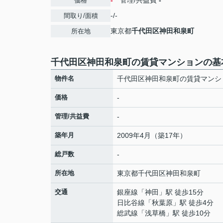
-
管理/共益費
-
価格
-/-
間取り/面積
東京都
千代田区
神田和泉町
所在地
千代田区神田和泉町の賃貸マンションの基
物件名
千代田区神田和泉町の賃貸マンシ
価格
-
管理/共益費
-
築年月
2009年4月（築17年）
総戸数
-
所在地
東京都
千代田区
神田和泉町
交通
銀座線
「
神田
」駅 徒歩15分
日比谷線
「
秋葉原
」駅 徒歩4分
総武線
「
浅草橋
」駅 徒歩10分