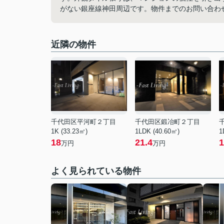
がない銀座線神田周辺です。物件までのお問い合わせは
近隣の物件
千代田区平河町２丁目
千代田区鍛冶町２丁目
1K (33.23㎡)
1LDK (40.60㎡)
1
18
21.4
1
万円
万円
よく見られている物件