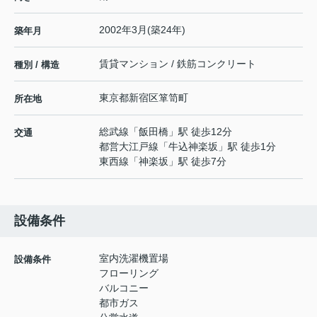
2002年3月(築24年)
築年月
賃貸マンション / 鉄筋コンクリート
種別 / 構造
東京都
新宿区
箪笥町
所在地
総武線
「
飯田橋
」駅 徒歩12分
交通
都営大江戸線
「
牛込神楽坂
」駅 徒歩1分
東西線
「
神楽坂
」駅 徒歩7分
設備条件
室内洗濯機置場
設備条件
フローリング
バルコニー
都市ガス