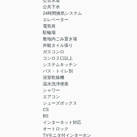
公営水道
公共下水
24時間換気システム
エレベーター
電気有
駐輪場
敷地内ごみ置き場
外観タイル張り
ガスコンロ
コンロ２口以上
システムキッチン
バス・トイレ別
浴室乾燥機
温水洗浄便座
シャワー
エアコン
シューズボックス
CS
BS
インターネット対応
オートロック
TVモニタ付インターホン