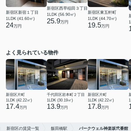
新宿区西早稲田３丁目
新宿区新宿１丁目
新宿区東五軒町
1LDK (56.90㎡)
1LDK (41.60㎡)
1LDK (44.70㎡)
25.9
万円
1
24
19.5
万円
万円
よく見られている物件
新宿区片町
千代田区岩本町２丁目
新宿区片町
1LDK (42.22㎡)
1LDK (30.19㎡)
1LDK (42.22㎡)
1
17.4
13.9
17.8
万円
万円
万円
新宿区の賃貸一覧
飯田橋駅
パークウェル神楽坂弐番館