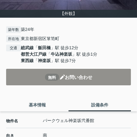
【外観】
築24年
築年数
東京都新宿区箪笥町
所在地
総武線
「
飯田橋
」駅 徒歩12分
交通
都営大江戸線
「
牛込神楽坂
」駅 徒歩1分
東西線
「
神楽坂
」駅 徒歩7分
お問い合わせ
無料
基本情報
設備条件
パークウェル神楽坂弐番館
物件名
南
向き