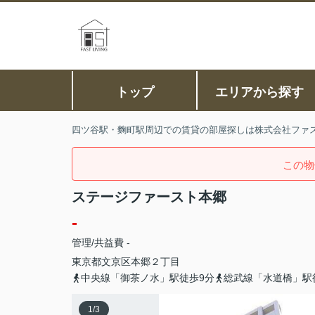
トップ
エリアから探す
四ツ谷駅・麴町駅周辺での賃貸の部屋探しは株式会社ファ
この物
ステージファースト本郷
-
管理/共益費 -
東京都
文京区
本郷
２丁目
中央線「御茶ノ水」駅徒歩9分
総武線「水道橋」駅
1
/
3