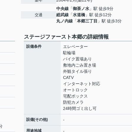
2004年2月(築22年)
築年
中央線
「
御茶ノ水
」駅 徒歩9分
総武線
「
水道橋
」駅 徒歩12分
交通
丸ノ内線
「
本郷三丁目
」駅 徒歩3分
ステージファースト本郷の詳細情報
設備条件
エレベーター
駐輪場
バイク置場あり
敷地内ごみ置き場
外観タイル張り
CATV
インターネット対応
オートロック
宅配ボックス
防犯カメラ
24時間ゴミ出し可
設備(その他)
-
分
用途地域
-