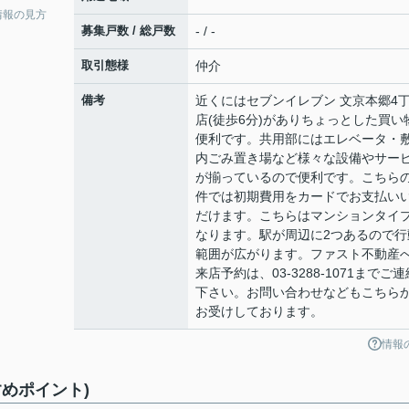
情報の見方
募集戸数 / 総戸数
- / -
取引態様
仲介
備考
近くにはセブンイレブン 文京本郷4
店(徒歩6分)がありちょっとした買い
便利です。共用部にはエレベータ・
内ごみ置き場など様々な設備やサー
が揃っているので便利です。こちら
件では初期費用をカードでお支払い
だけます。こちらはマンションタイ
なります。駅が周辺に2つあるので行
範囲が広がります。ファスト不動産
来店予約は、03-3288-1071までご連
下さい。お問い合わせなどもこちら
お受けしております。
情報
めポイント)