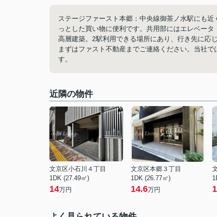
ステージファースト本郷：中央線御茶ノ水駅にも近く
っとした買い物に便利です。共用部にはエレベータ
高層建築。2駅利用できる場所にあり、行き先に応
まずはファスト不動産までご連絡ください。当社で
す。
近隣の物件
文京区小石川４丁目
文京区本郷３丁目
1DK (27.49㎡)
1DK (26.77㎡)
1
14
14.6
1
万円
万円
よく見られている物件