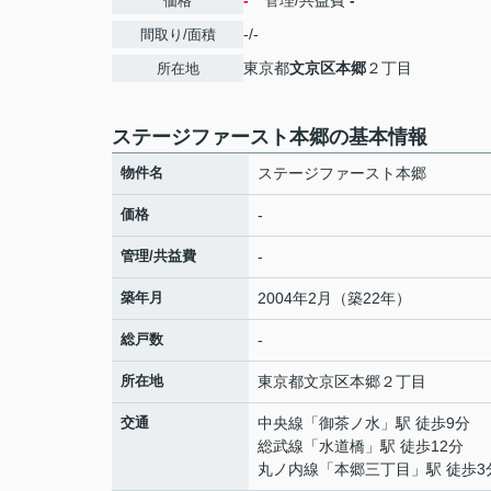
-
管理/共益費
-
価格
-/-
間取り/面積
東京都
文京区
本郷
２丁目
所在地
ステージファースト本郷の基本情報
物件名
ステージファースト本郷
価格
-
管理/共益費
-
築年月
2004年2月（築22年）
総戸数
-
所在地
東京都
文京区
本郷
２丁目
交通
中央線
「
御茶ノ水
」駅 徒歩9分
総武線
「
水道橋
」駅 徒歩12分
丸ノ内線
「
本郷三丁目
」駅 徒歩3