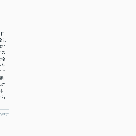
丁目
物に
敷地
ビス
の物
いた
プに
動
への
絡
から
の見方