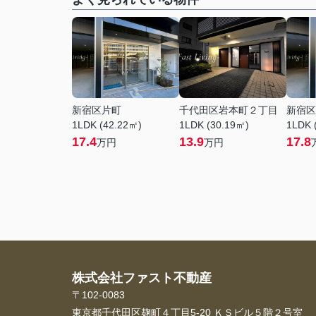
新宿区片町
千代田区岩本町２丁目
新宿区
1LDK (42.22㎡)
1LDK (30.19㎡)
1LDK 
17.4
13.9
17.8
万円
万円
株式会社ファスト不動産
〒102-0083
東京都千代田区麹町４丁目5-20 ＫＳビル５階２号室