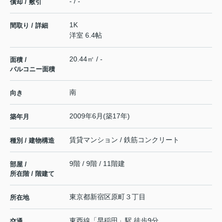
- / -
償却 / 敷引
1K
間取り / 詳細
洋室 6.4帖
20.44㎡ / -
面積 /
バルコニー面積
南
向き
2009年6月(築17年)
築年月
賃貸マンション / 鉄筋コンクリート
種別 / 建物構造
9階 / 9階 / 11階建
部屋 /
所在階 / 階建て
東京都
新宿区
原町
３丁目
所在地
東西線
「
早稲田
」駅 徒歩9分
交通