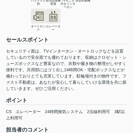
バストイレ
室内洗濯機
TVモニタ
浴室乾燥機
別
置場
付きインタ
ーホン
オートロッ
エレベータ
ク
ー
セールスポイント
セキュリティ面は、TVインターホン・オートロックなどを設置
しているので安全面でも優れております。収納はクロゼット・シ
ューズボックスなど豊富なので、衣類や履き物の整理がしやすく
便利です。共用部にはゴミ出し24時間OK・宅配ボックスなどが
備わっておりとても充実しています。駐輪場付きの物件です。フ
ァスト不動産は、あなたが安心して暮らしていける環境を共に探
していきます。ぜひご活用ください。
ポイント
CS
エレベーター
24時間換気システム
2沿線利用可
3駅以
上利用可
担当者のコメント