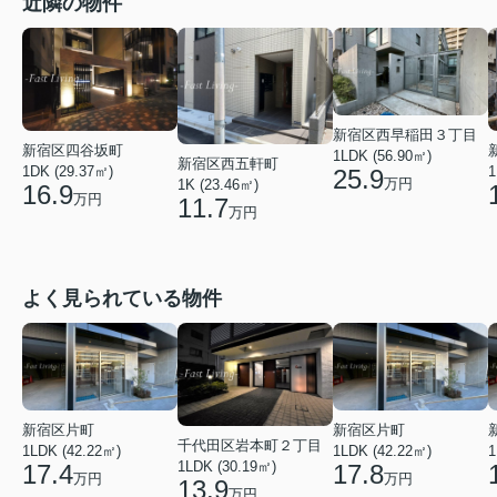
近隣の物件
新宿区西早稲田３丁目
新宿区四谷坂町
1LDK (56.90㎡)
新宿区西五軒町
1DK (29.37㎡)
1
25.9
万円
1K (23.46㎡)
16.9
万円
11.7
万円
よく見られている物件
新宿区片町
新宿区片町
千代田区岩本町２丁目
1LDK (42.22㎡)
1LDK (42.22㎡)
1
1LDK (30.19㎡)
17.4
17.8
万円
万円
13.9
万円