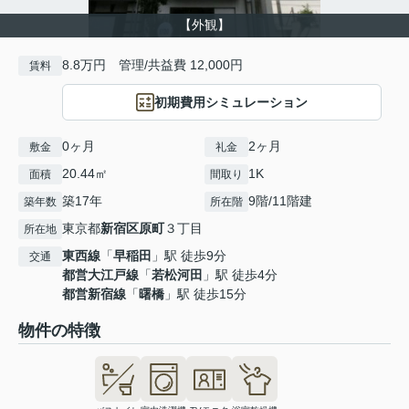
【外観】
8.8万円 管理/共益費 12,000円
賃料
初期費用シミュレーション
0ヶ月
2ヶ月
敷金
礼金
20.44㎡
1K
面積
間取り
築17年
9階/11階建
築年数
所在階
東京都
新宿区
原町
３丁目
所在地
東西線
「
早稲田
」駅 徒歩9分
交通
都営大江戸線
「
若松河田
」駅 徒歩4分
都営新宿線
「
曙橋
」駅 徒歩15分
物件の特徴