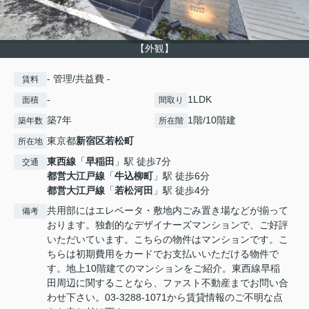
【外観】
- 管理/共益費 -
賃料
-
1LDK
面積
間取り
築7年
1階/10階建
築年数
所在階
東京都
新宿区
若松町
所在地
東西線
「
早稲田
」駅 徒歩7分
交通
都営大江戸線
「
牛込柳町
」駅 徒歩6分
都営大江戸線
「
若松河田
」駅 徒歩4分
共用部にはエレベータ・敷地内ごみ置き場などが揃って
備考
おります。独創的なデザイナーズマンションで、ご好評
いただいています。こちらの物件はマンションです。こ
ちらは初期費用をカードでお支払いいただける物件で
す。地上10階建てのマンションをご紹介。東西線早稲
田周辺に関することなら、ファスト不動産までお問い合
わせ下さい。03-3288-1071から賃貸情報のご不明な点