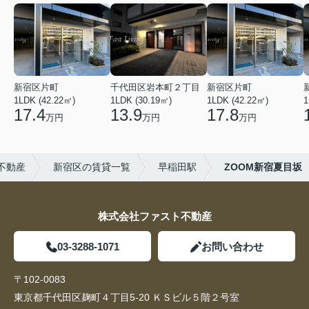
新宿区片町
千代田区岩本町２丁目
新宿区片町
1LDK (42.22㎡)
1LDK (30.19㎡)
1LDK (42.22㎡)
1
17.4
13.9
17.8
万円
万円
万円
不動産
新宿区の賃貸一覧
早稲田駅
ZOOM新宿夏目坂
株式会社ファスト不動産
03-3288-1071
お問い合わせ
〒102-0083
東京都千代田区麹町４丁目5-20 ＫＳビル５階２号室