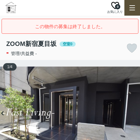
0
お気に入り
この物件の募集は終了しました。
ZOOM新宿夏目坂
空室0
-
管理/共益費 -
1
/
4